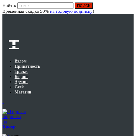
Найти:
Вход
Временная скидка 50%
на годовую подписку
!
Взлом
Приватность
Трюки
Кодинг
Админ
Geek
Магазин
Годовая
подписка
на
Хакер