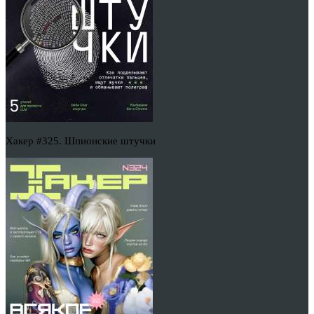
Хакер #325. Шпионские штучки