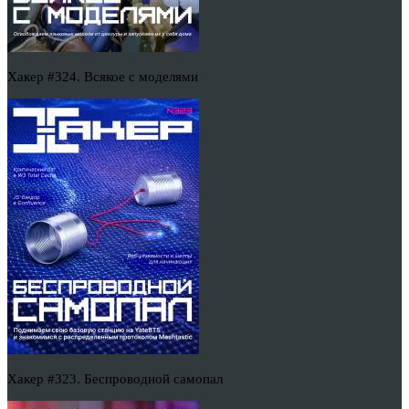
Хакер #324. Всякое с моделями
Хакер #323. Беспроводной самопал