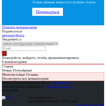
Только важные новости и лучшие статьи
Подписаться
Открыть комментарии
Подписаться
авторизуйтесь
Уведомить о
Пожалуйста, войдите, чтобы прокомментировать
0
комментариев
Старые
Новые
Популярные
Межтекстовые Отзывы
Посмотреть все комментарии
Вопросы по материалам и подписке:
support@glc.ru
Отдел рекламы и спецпроектов:
yakovleva.a@glc.ru
Контент
18+
Сайт защищен Qrator —
самой забойной защитой от DDoS в мире
Подписка для физлиц