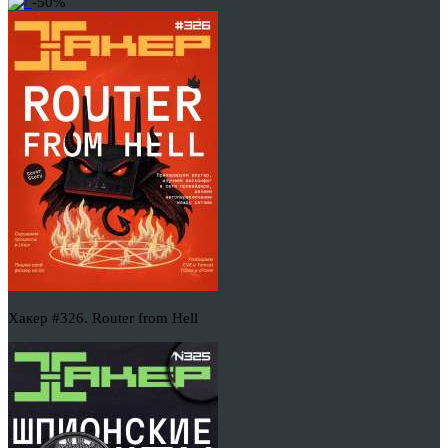
-50%
Хакер #326. Router from Hell