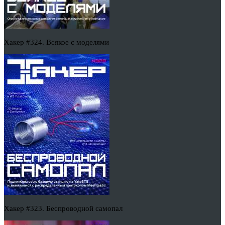
Хакер #324. Всякое с моделями
Хакер #323. Беспроводной самопал