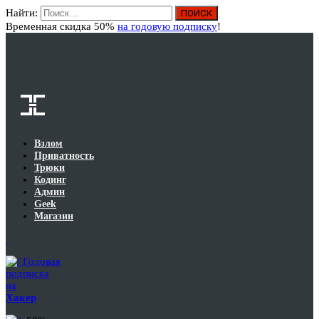
Найти:
Вход
Временная скидка 50%
на годовую подписку
!
Взлом
Приватность
Трюки
Кодинг
Админ
Geek
Магазин
Годовая
подписка
на
Хакер