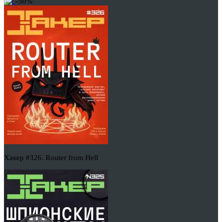
-50%
Хакер #326. Router from Hell