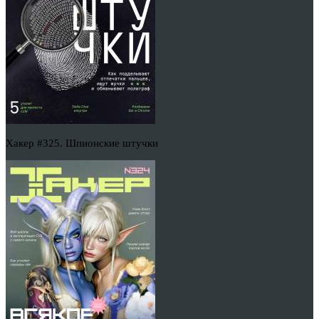
Хакер #325. Шпионские штучки