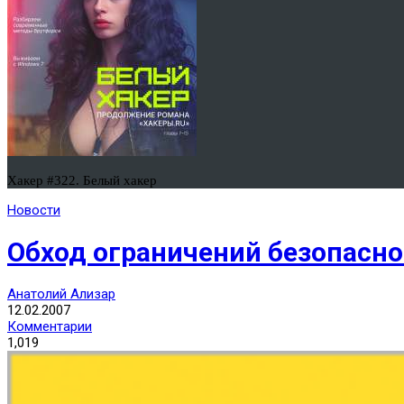
Хакер #322. Белый хакер
Новости
Обход ограничений безопасно
Анатолий Ализар
12.02.2007
Комментарии
1,019