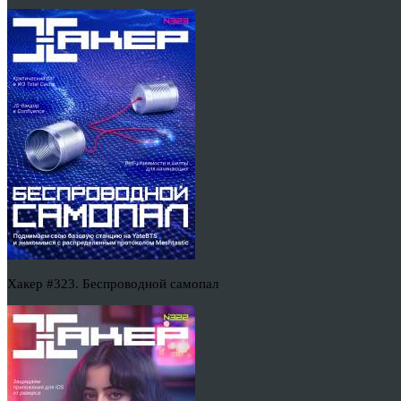
Хакер #323. Беспроводной самопал