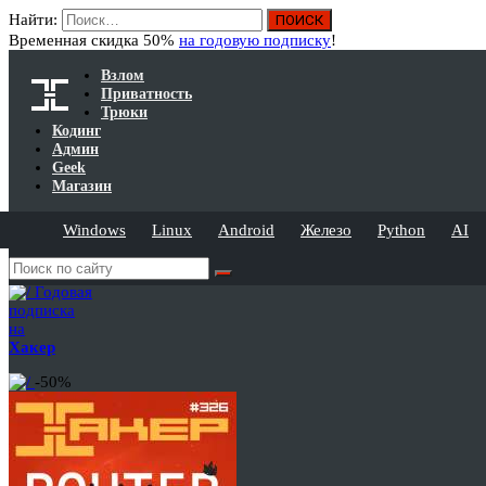
Найти:
Временная скидка 50%
на годовую подписку
!
Взлом
Приватность
Трюки
Кодинг
Админ
Geek
Магазин
Windows
Linux
Android
Железо
Python
AI
Годовая
подписка
на
Хакер
-50%