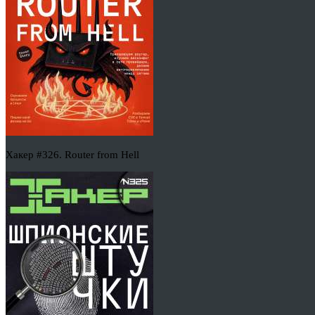
Хакер #326. Router from Hell