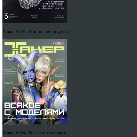
Хакер #325. Шпионские штучки
Хакер #324. Всякое с моделями