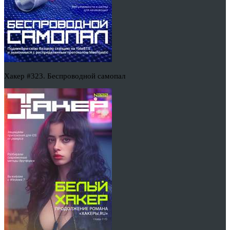
Хакер #323. Беспроводной самопал