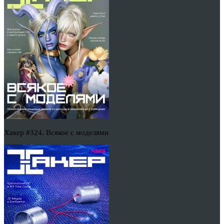
Хакер #324. Всякое с моделями