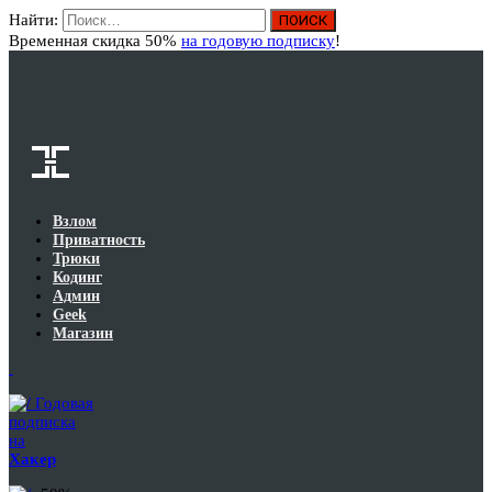
Найти:
Вход
Временная скидка 50%
на годовую подписку
!
Взлом
Приватность
Трюки
Кодинг
Админ
Geek
Магазин
Годовая
подписка
на
Хакер