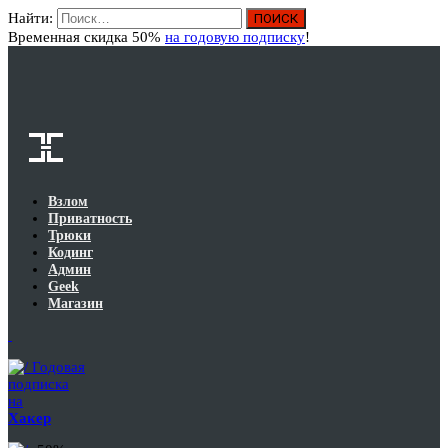
Найти:
Вход
Временная скидка 50%
на годовую подписку
!
Взлом
Приватность
Трюки
Кодинг
Админ
Geek
Магазин
Годовая
подписка
на
Хакер