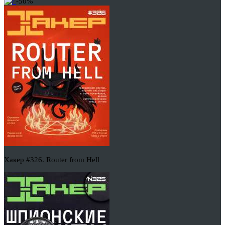
-50%
Хакер #326. Router from Hell