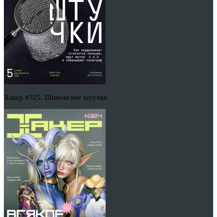
Хакер #325. Шпионские штучки