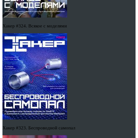
Хакер #324. Всякое с моделями
Хакер #323. Беспроводной самопал