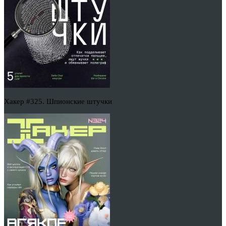
Хакер #325. Шпионские штучки