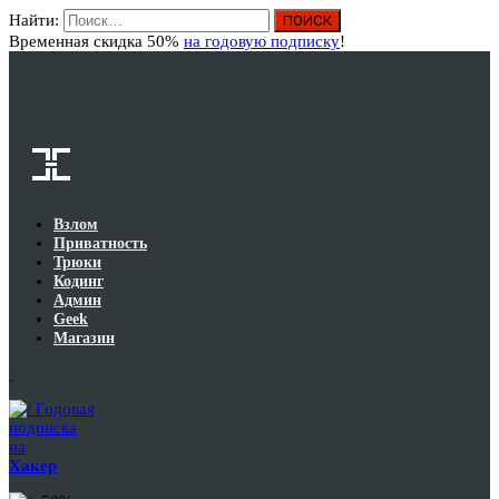
Найти:
Вход
Временная скидка 50%
на годовую подписку
!
Взлом
Приватность
Трюки
Кодинг
Админ
Geek
Магазин
Годовая
подписка
на
Хакер