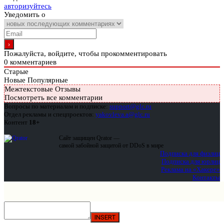
авторизуйтесь
Уведомить о
Пожалуйста, войдите, чтобы прокомментировать
0
комментариев
Старые
Новые
Популярные
Межтекстовые Отзывы
Посмотреть все комментарии
Вопросы по материалам и подписке:
support@glc.ru
Отдел рекламы и спецпроектов:
yakovleva.a@glc.ru
Контент
18+
Сайт защищен Qrator —
самой забойной защитой от DDoS в мире
Подписка для физлиц
Подписка для юрлиц
Реклама на «Хакере»
Контакты
INSERT