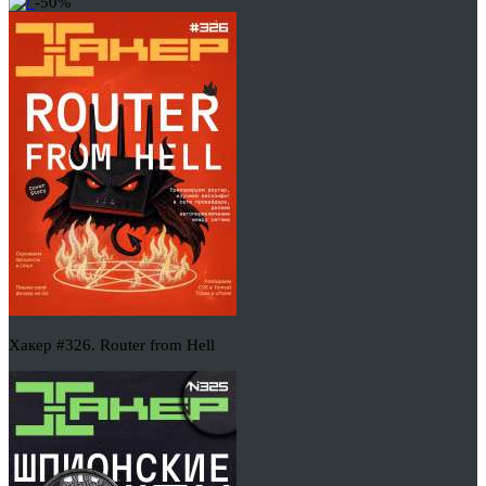
-50%
Хакер #326. Router from Hell