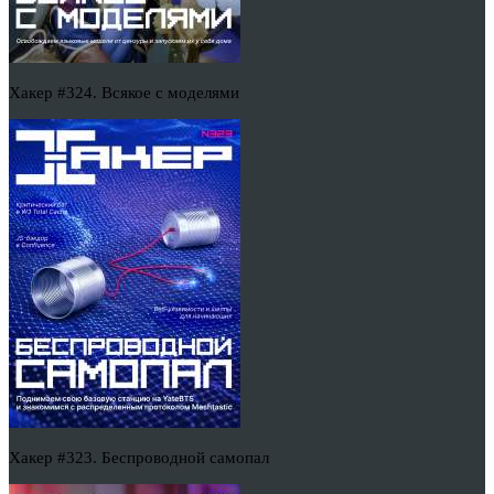
Хакер #324. Всякое с моделями
Хакер #323. Беспроводной самопал