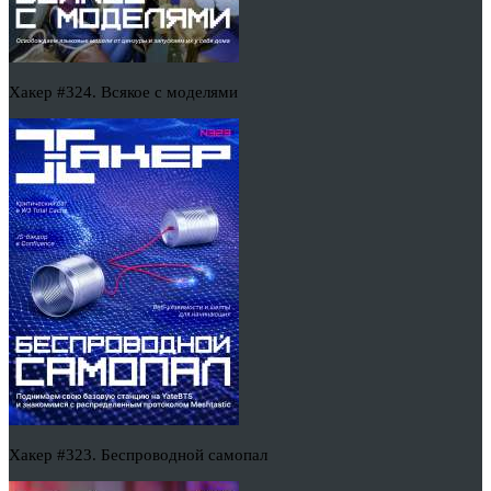
Хакер #324. Всякое с моделями
Хакер #323. Беспроводной самопал