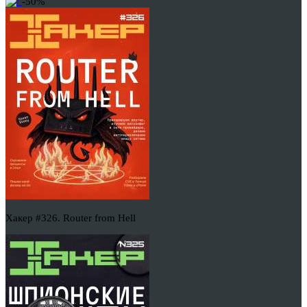
-50%
Хакер #326. Router from Hell