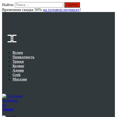
Найти:
Вход
Временная скидка 50%
на годовую подписку
!
Взлом
Приватность
Трюки
Кодинг
Админ
Geek
Магазин
Годовая
подписка
на
Хакер