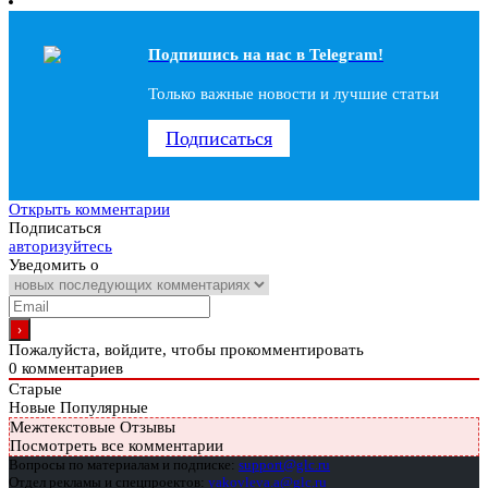
Подпишись на наc в Telegram!
Только важные новости и лучшие статьи
Подписаться
Открыть комментарии
Подписаться
авторизуйтесь
Уведомить о
Пожалуйста, войдите, чтобы прокомментировать
0
комментариев
Старые
Новые
Популярные
Межтекстовые Отзывы
Посмотреть все комментарии
Вопросы по материалам и подписке:
support@glc.ru
Отдел рекламы и спецпроектов:
yakovleva.a@glc.ru