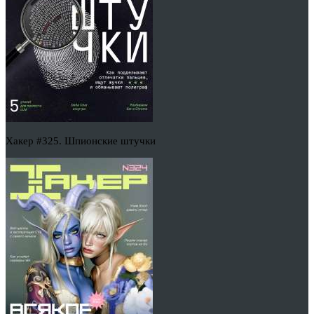
Хакер #325. Шпионские штучки