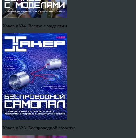
Хакер #324. Всякое с моделями
Хакер #323. Беспроводной самопал