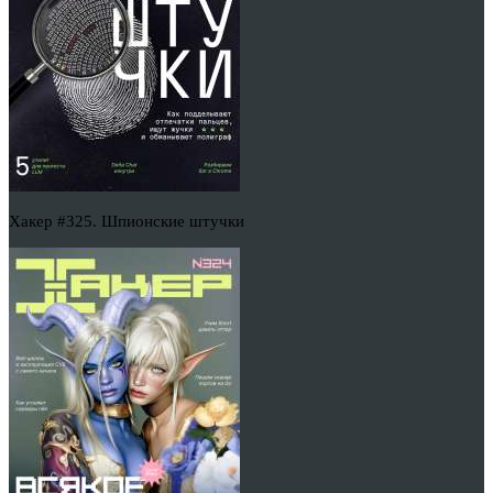
Хакер #325. Шпионские штучки