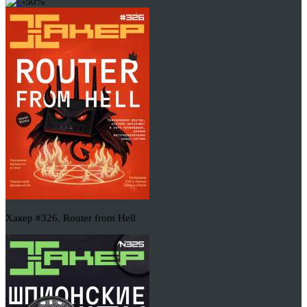
-50%
Хакер #326. Router from Hell