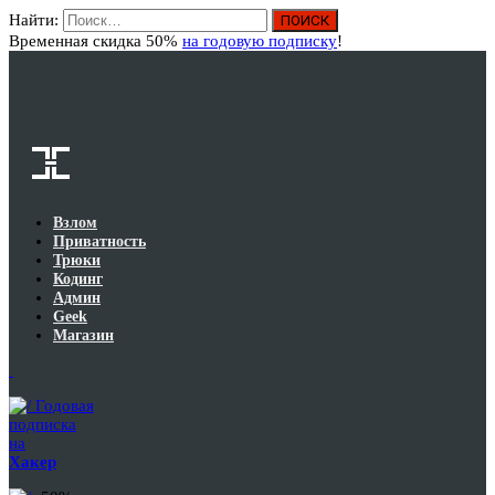
Найти:
Вход
Временная скидка 50%
на годовую подписку
!
Взлом
Приватность
Трюки
Кодинг
Админ
Geek
Магазин
Годовая
подписка
на
Хакер