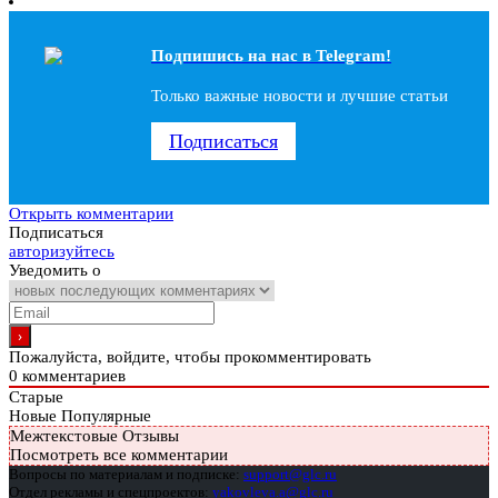
Подпишись на наc в Telegram!
Только важные новости и лучшие статьи
Подписаться
Открыть комментарии
Подписаться
авторизуйтесь
Уведомить о
Пожалуйста, войдите, чтобы прокомментировать
0
комментариев
Старые
Новые
Популярные
Межтекстовые Отзывы
Посмотреть все комментарии
Вопросы по материалам и подписке:
support@glc.ru
Отдел рекламы и спецпроектов:
yakovleva.a@glc.ru