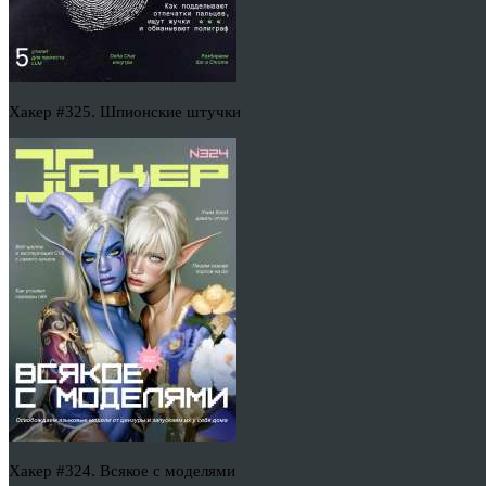
Хакер #325. Шпионские штучки
Хакер #324. Всякое с моделями