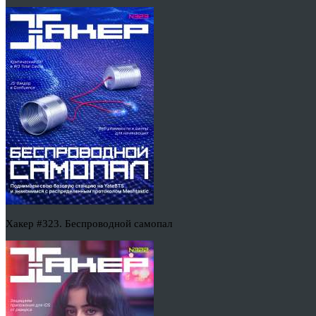
Хакер #323. Беспроводной самопал