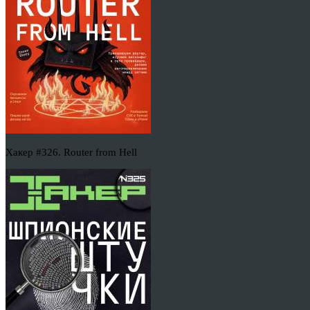
Хакер #326. Router from Hell