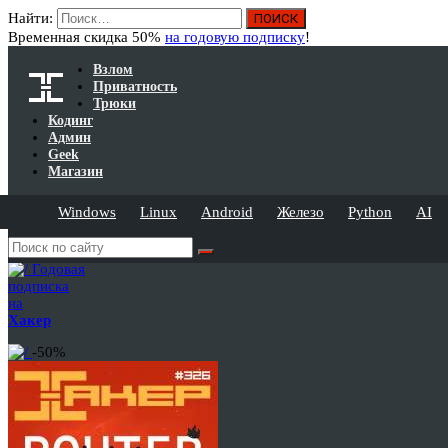
Найти:
Временная скидка 50%
на годовую подписку
!
Взлом
Приватность
Трюки
Кодинг
Админ
Geek
Магазин
Windows
Linux
Android
Железо
Python
AI
Годовая
подписка
на
Хакер
-50%