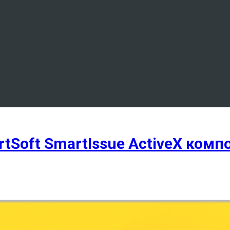
tSoft SmartIssue ActiveX комп