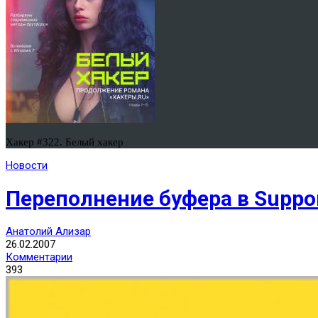
Хакер #322. Белый хакер
Новости
Переполнение буфера в Suppor
Анатолий Ализар
26.02.2007
Комментарии
393