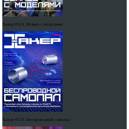
Хакер #324. Всякое с моделями
Хакер #323. Беспроводной самопал