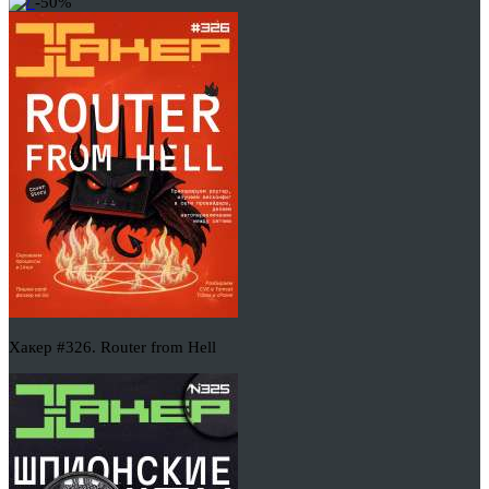
-50%
Хакер #326. Router from Hell