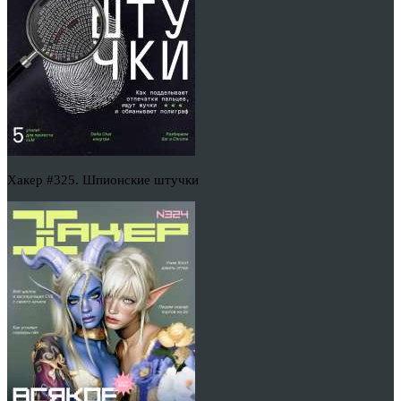
Хакер #325. Шпионские штучки