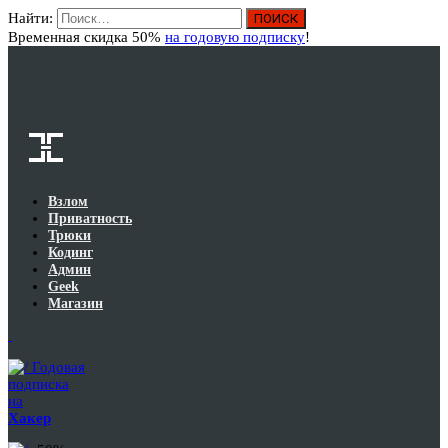
Найти:
Вход
Временная скидка 50%
на годовую подписку
!
Взлом
Приватность
Трюки
Кодинг
Админ
Geek
Магазин
Годовая
подписка
на
Хакер