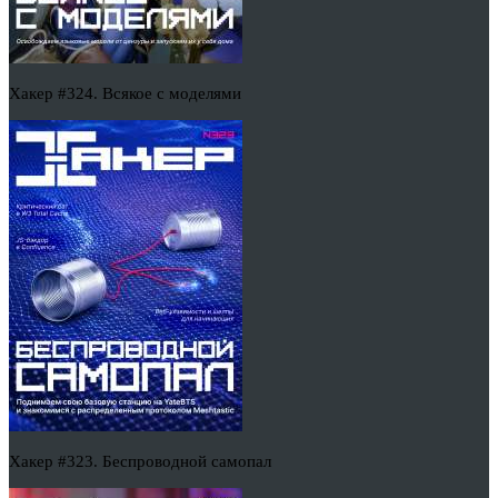
Хакер #324. Всякое с моделями
Хакер #323. Беспроводной самопал