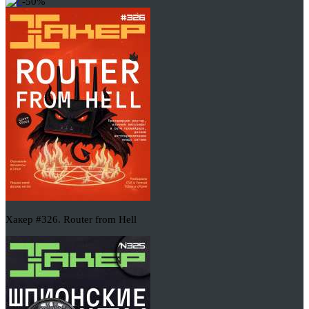
-50%
Хакер #326. Router from Hell