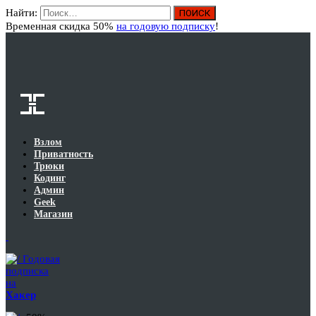
Найти:
Вход
Временная скидка 50%
на годовую подписку
!
Взлом
Приватность
Трюки
Кодинг
Админ
Geek
Магазин
Годовая
подписка
на
Хакер