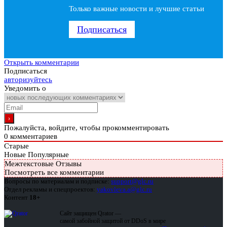
Только важные новости и лучшие статьи
Подписаться
Открыть комментарии
Подписаться
авторизуйтесь
Уведомить о
Пожалуйста, войдите, чтобы прокомментировать
0
комментариев
Старые
Новые
Популярные
Межтекстовые Отзывы
Посмотреть все комментарии
Вопросы по материалам и подписке:
support@glc.ru
Отдел рекламы и спецпроектов:
yakovleva.a@glc.ru
Контент
18+
Сайт защищен Qrator —
самой забойной защитой от DDoS в мире