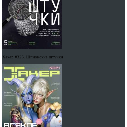
Хакер #325. Шпионские штучки