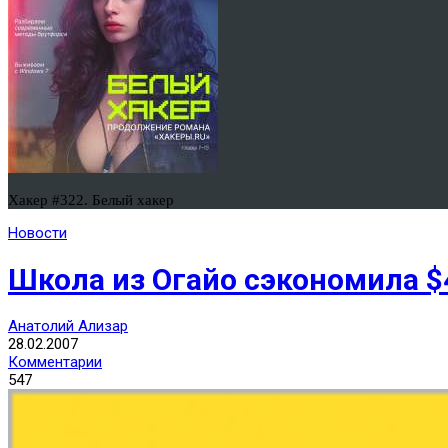
Хакер #322. Белый хакер
Новости
Школа из Огайо сэкономила $4
Анатолий Ализар
28.02.2007
Комментарии
547