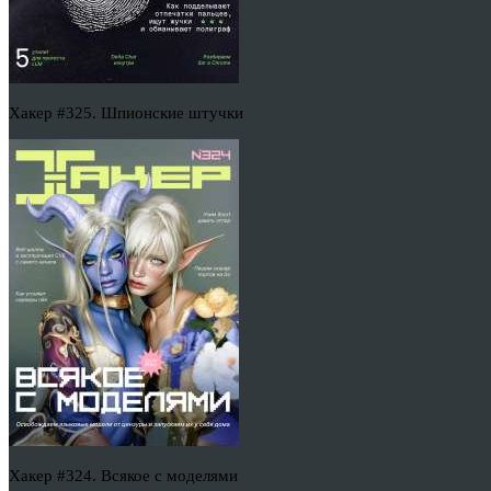
Хакер #325. Шпионские штучки
Хакер #324. Всякое с моделями