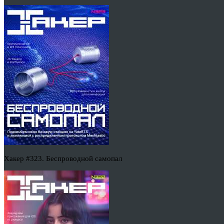
Хакер #323. Беспроводной самопал