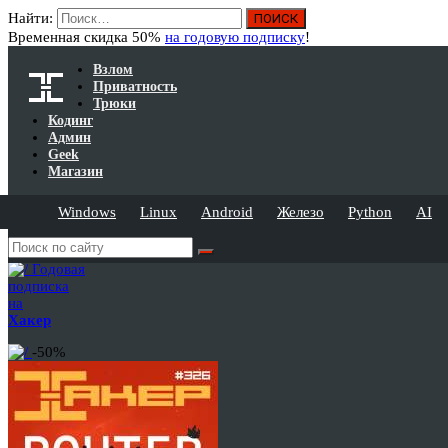
Найти:
Временная скидка 50%
на годовую подписку
!
Взлом
Приватность
Трюки
Кодинг
Админ
Geek
Магазин
Windows
Linux
Android
Железо
Python
AI
Годовая
подписка
на
Хакер
-50%