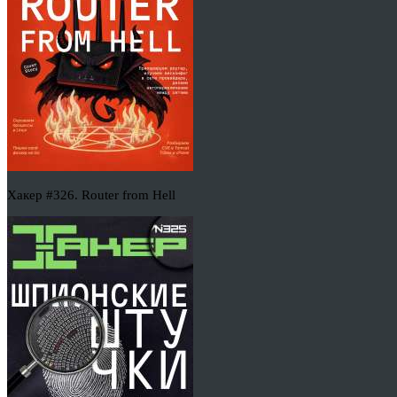
Хакер #326. Router from Hell