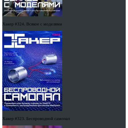
Хакер #324. Всякое с моделями
Хакер #323. Беспроводной самопал