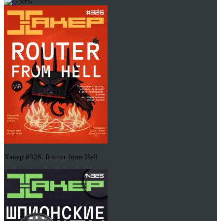
-50%
Хакер #326. Router from Hell