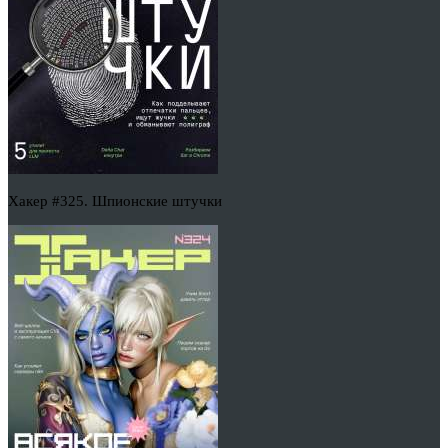
Хакер #325. Шпионские штучки