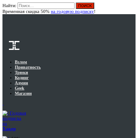
Найти:
Вход
Временная скидка 50%
на годовую подписку
!
Взлом
Приватность
Трюки
Кодинг
Админ
Geek
Магазин
Годовая
подписка
на
Хакер