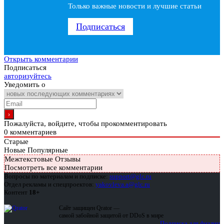
Только важные новости и лучшие статьи
Подписаться
Открыть комментарии
Подписаться
авторизуйтесь
Уведомить о
Пожалуйста, войдите, чтобы прокомментировать
0
комментариев
Старые
Новые
Популярные
Межтекстовые Отзывы
Посмотреть все комментарии
Вопросы по материалам и подписке:
support@glc.ru
Отдел рекламы и спецпроектов:
yakovleva.a@glc.ru
Контент
18+
Сайт защищен Qrator —
самой забойной защитой от DDoS в мире
Подписка для физлиц