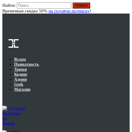
Найти:
Вход
Временная скидка 50%
на годовую подписку
!
Взлом
Приватность
Трюки
Кодинг
Админ
Geek
Магазин
Годовая
подписка
на
Хакер