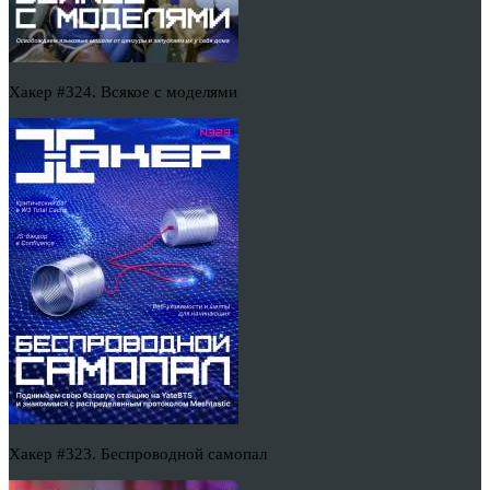
Хакер #324. Всякое с моделями
Хакер #323. Беспроводной самопал