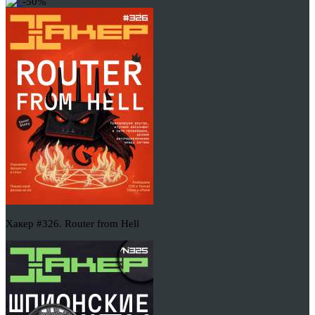
-50%
Хакер #326. Router from Hell