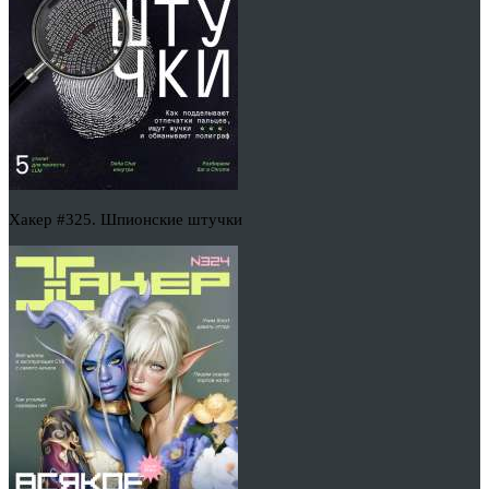
Хакер #325. Шпионские штучки