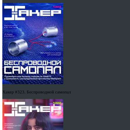
Хакер #323. Беспроводной самопал