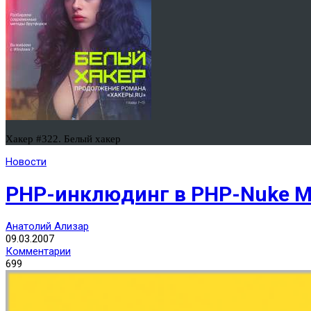
Хакер #322. Белый хакер
Новости
PHP-инклюдинг в PHP-Nuke M
Анатолий Ализар
09.03.2007
Комментарии
699