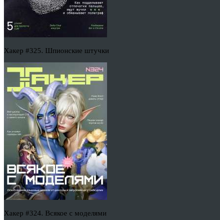
Хакер #325. Шпионские штучки
Хакер #324. Всякое с моделями