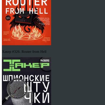
Хакер #326. Router from Hell