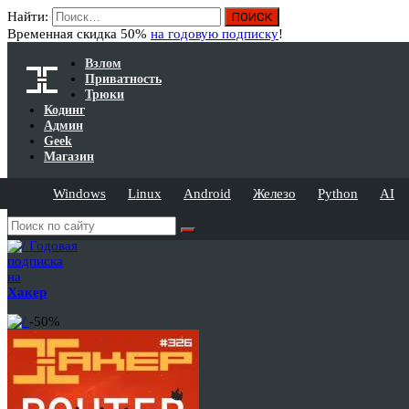
Найти:
Временная скидка 50%
на годовую подписку
!
Взлом
Приватность
Трюки
Кодинг
Админ
Geek
Магазин
Windows
Linux
Android
Железо
Python
AI
Годовая
подписка
на
Хакер
-50%