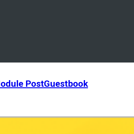
odule PostGuestbook