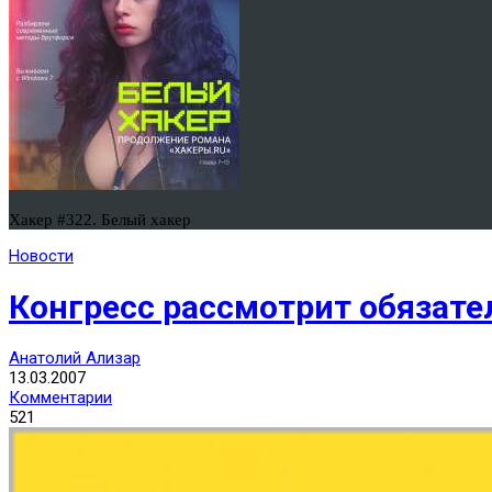
Хакер #322. Белый хакер
Новости
Конгресс рассмотрит обязат
Анатолий Ализар
13.03.2007
Комментарии
521