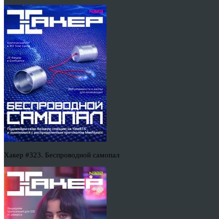
Хакер #323. Беспроводной самопал