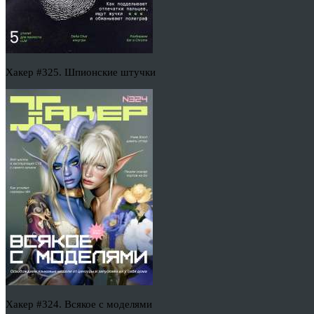
Хакер #325. Шпионские штучки
Хакер #324. Всякое с моделями