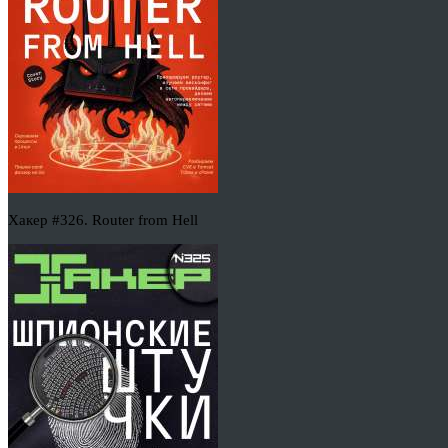
Хакер #326. Router from Hell