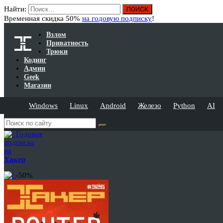
Найти:
Временная скидка 50%
на годовую подписку
!
Взлом
Приватность
Трюки
Кодинг
Админ
Geek
Магазин
Windows
Linux
Android
Железо
Python
AI
Годовая
подписка
на
Хакер
-50%