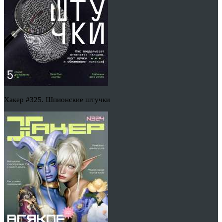
Хакер #325. Шпионские штучки