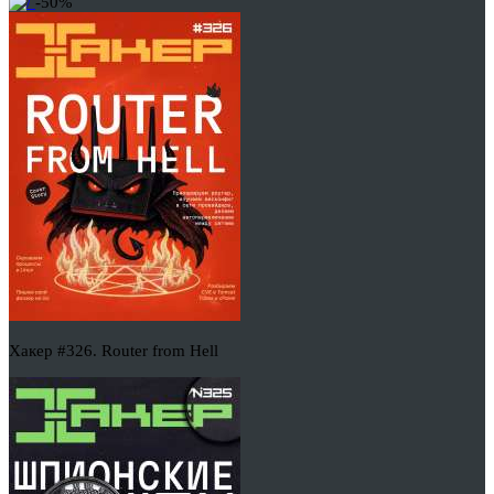
-50%
Хакер #326. Router from Hell