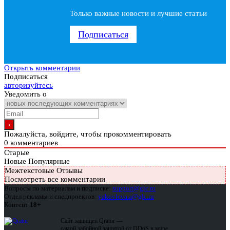
Только важные новости и лучшие статьи
Подписаться
Открыть комментарии
Подписаться
авторизуйтесь
Уведомить о
Пожалуйста, войдите, чтобы прокомментировать
0
комментариев
Старые
Новые
Популярные
Межтекстовые Отзывы
Посмотреть все комментарии
Вопросы по материалам и подписке:
support@glc.ru
Отдел рекламы и спецпроектов:
yakovleva.a@glc.ru
Контент
18+
Сайт защищен Qrator —
самой забойной защитой от DDoS в мире