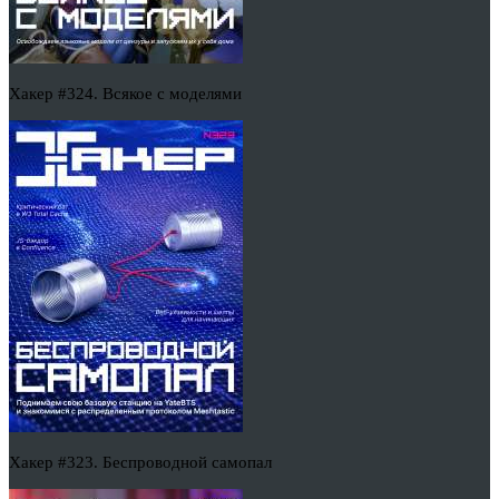
Хакер #324. Всякое с моделями
Хакер #323. Беспроводной самопал