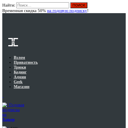
Найти:
Вход
Временная скидка 50%
на годовую подписку
!
Взлом
Приватность
Трюки
Кодинг
Админ
Geek
Магазин
Годовая
подписка
на
Хакер