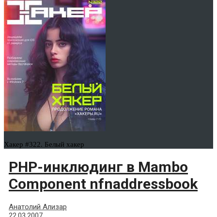
Хакер #322. Белый хакер
PHP-инклюдинг в Mambo
Component nfnaddressbook
Анатолий Ализар
22.03.2007