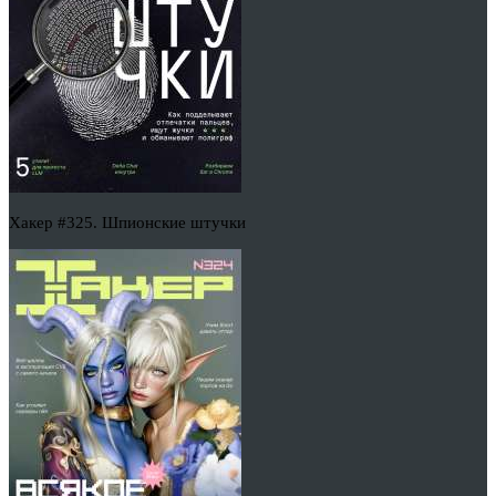
Хакер #325. Шпионские штучки