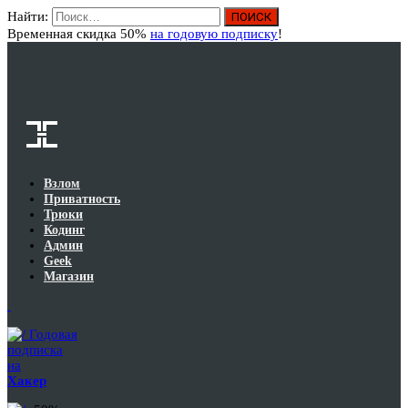
Найти:
Вход
Временная скидка 50%
на годовую подписку
!
Взлом
Приватность
Трюки
Кодинг
Админ
Geek
Магазин
Годовая
подписка
на
Хакер