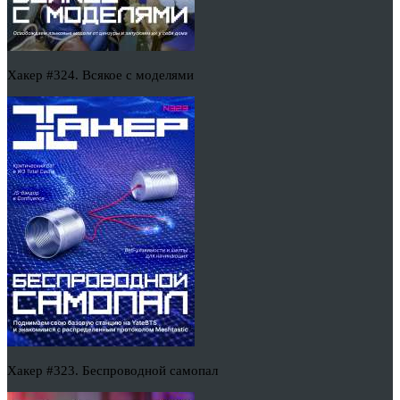
Хакер #324. Всякое с моделями
Хакер #323. Беспроводной самопал