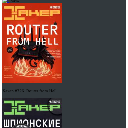
-50%
Хакер #326. Router from Hell