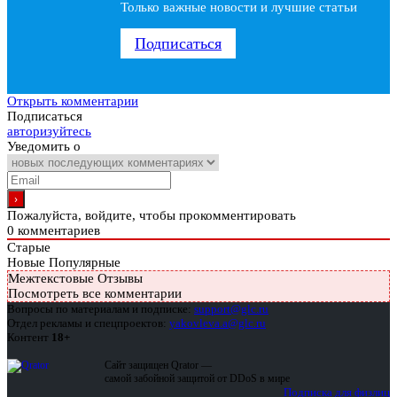
Только важные новости и лучшие статьи
Подписаться
Открыть комментарии
Подписаться
авторизуйтесь
Уведомить о
Пожалуйста, войдите, чтобы прокомментировать
0
комментариев
Старые
Новые
Популярные
Межтекстовые Отзывы
Посмотреть все комментарии
Вопросы по материалам и подписке:
support@glc.ru
Отдел рекламы и спецпроектов:
yakovleva.a@glc.ru
Контент
18+
Сайт защищен Qrator —
самой забойной защитой от DDoS в мире
Подписка для физлиц