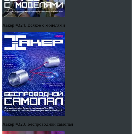
Хакер #324. Всякое с моделями
Хакер #323. Беспроводной самопал