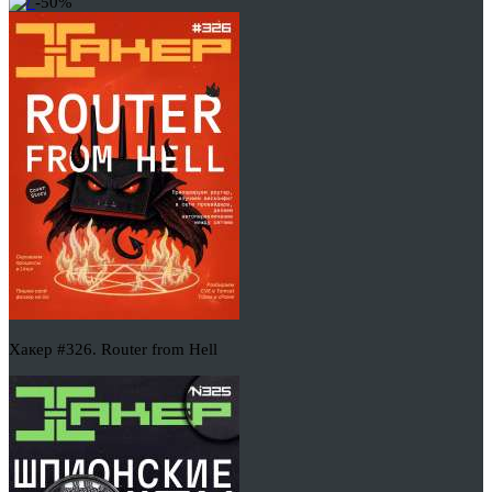
-50%
Хакер #326. Router from Hell