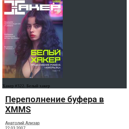
Хакер #322. Белый хакер
Переполнение буфера в
XMMS
Анатолий Ализар
22.03.2007