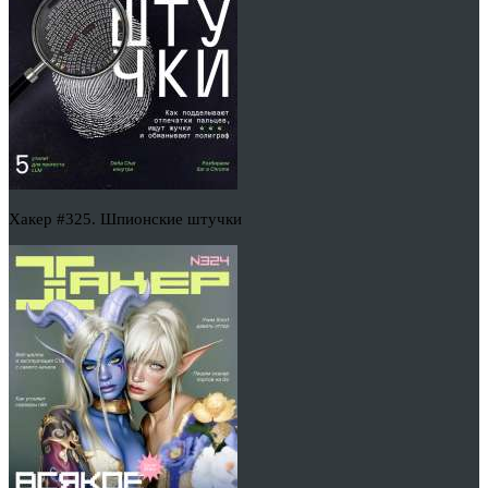
Хакер #325. Шпионские штучки