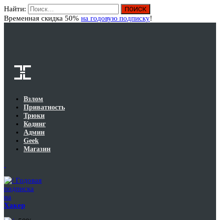
Найти:
Вход
Временная скидка 50%
на годовую подписку
!
Взлом
Приватность
Трюки
Кодинг
Админ
Geek
Магазин
Годовая
подписка
на
Хакер