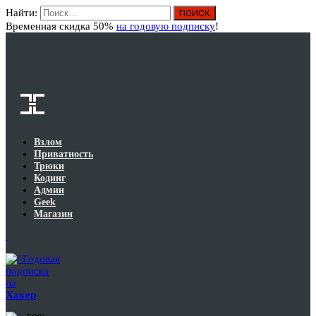
Найти:
Вход
Временная скидка 50%
на годовую подписку
!
Взлом
Приватность
Трюки
Кодинг
Админ
Geek
Магазин
Годовая
подписка
на
Хакер