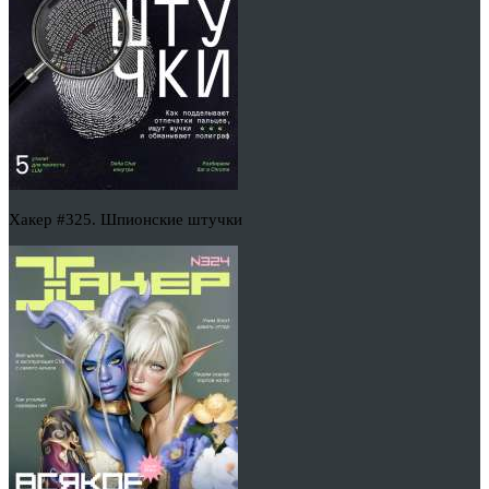
Хакер #325. Шпионские штучки