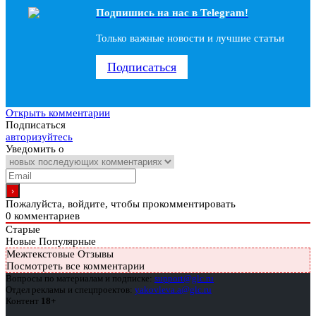
Подпишись на наc в Telegram!
Только важные новости и лучшие статьи
Подписаться
Открыть комментарии
Подписаться
авторизуйтесь
Уведомить о
Пожалуйста, войдите, чтобы прокомментировать
0
комментариев
Старые
Новые
Популярные
Межтекстовые Отзывы
Посмотреть все комментарии
Вопросы по материалам и подписке:
support@glc.ru
Отдел рекламы и спецпроектов:
yakovleva.a@glc.ru
Контент
18+