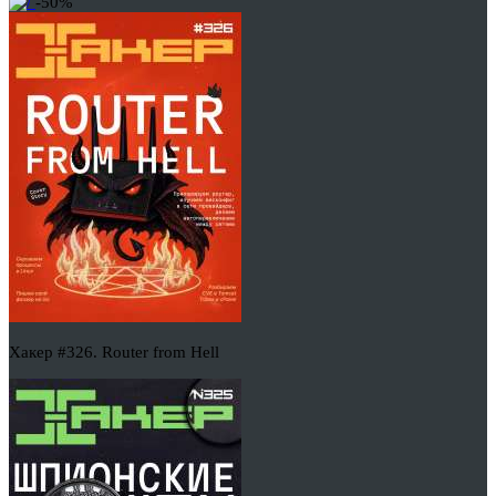
-50%
Хакер #326. Router from Hell