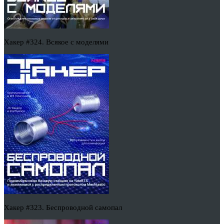
Хакер #324. Всякое с моделями
Хакер #323. Беспроводной самопал