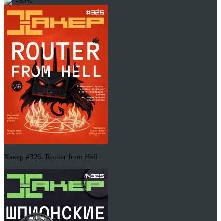
-50%
Хакер #326. Router from Hell