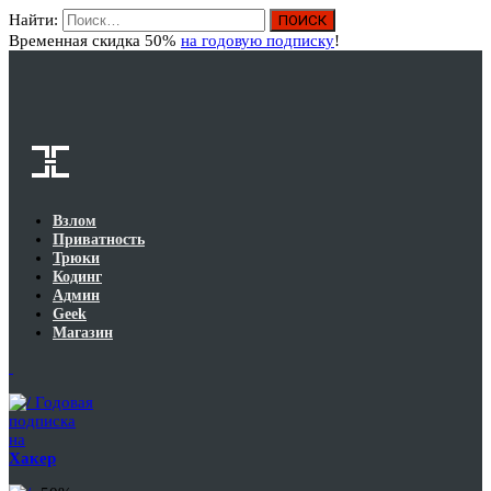
Найти:
Вход
Временная скидка 50%
на годовую подписку
!
Взлом
Приватность
Трюки
Кодинг
Админ
Geek
Магазин
Годовая
подписка
на
Хакер