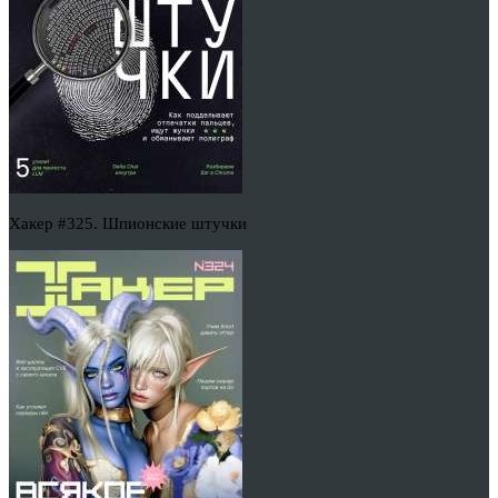
Хакер #325. Шпионские штучки