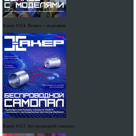
Хакер #324. Всякое с моделями
Хакер #323. Беспроводной самопал