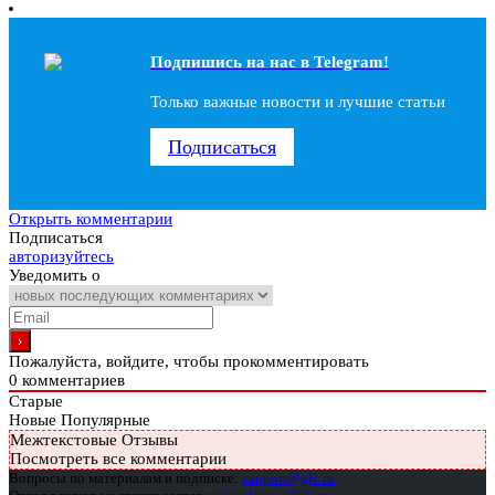
Подпишись на наc в Telegram!
Только важные новости и лучшие статьи
Подписаться
Открыть комментарии
Подписаться
авторизуйтесь
Уведомить о
Пожалуйста, войдите, чтобы прокомментировать
0
комментариев
Старые
Новые
Популярные
Межтекстовые Отзывы
Посмотреть все комментарии
Вопросы по материалам и подписке:
support@glc.ru