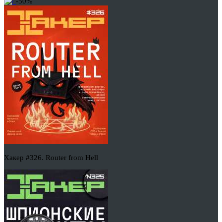
-50%
Хакер #326. Router from Hell