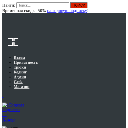
Найти:
Вход
Временная скидка 50%
на годовую подписку
!
Взлом
Приватность
Трюки
Кодинг
Админ
Geek
Магазин
Годовая
подписка
на
Хакер