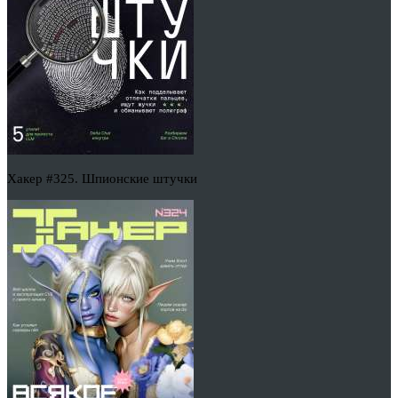
Хакер #325. Шпионские штучки