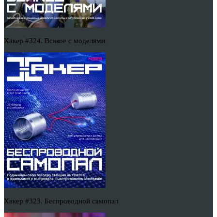
Хакер #324. Всякое с моделями
Хакер #323. Беспроводной самопал