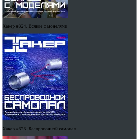
Хакер #324. Всякое с моделями
Хакер #323. Беспроводной самопал