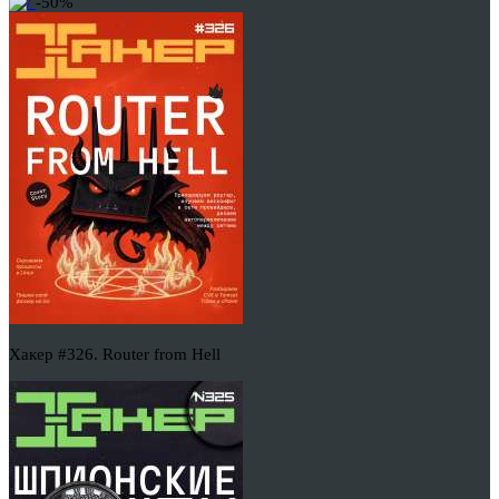
-50%
Хакер #326. Router from Hell