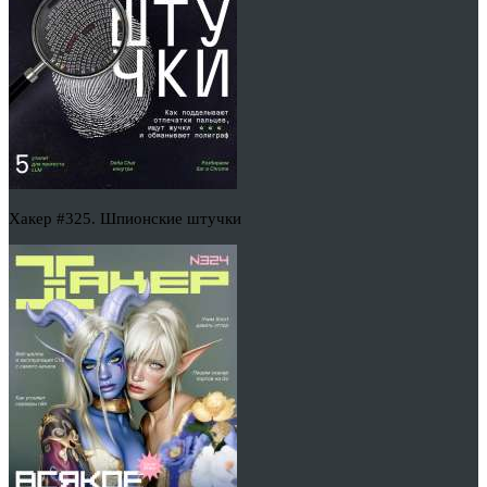
Хакер #325. Шпионские штучки