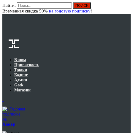
Найти:
Вход
Временная скидка 50%
на годовую подписку
!
Взлом
Приватность
Трюки
Кодинг
Админ
Geek
Магазин
Годовая
подписка
на
Хакер