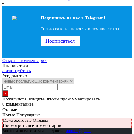
Подпишись на наc в Telegram!
Только важные новости и лучшие статьи
Подписаться
Открыть комментарии
Подписаться
авторизуйтесь
Уведомить о
Пожалуйста, войдите, чтобы прокомментировать
0
комментариев
Старые
Новые
Популярные
Межтекстовые Отзывы
Посмотреть все комментарии
Вопросы по материалам и подписке:
support@glc.ru