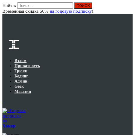
Найти:
Вход
Временная скидка 50%
на годовую подписку
!
Взлом
Приватность
Трюки
Кодинг
Админ
Geek
Магазин
Годовая
подписка
на
Хакер