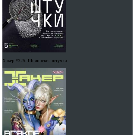
Хакер #325. Шпионские штучки