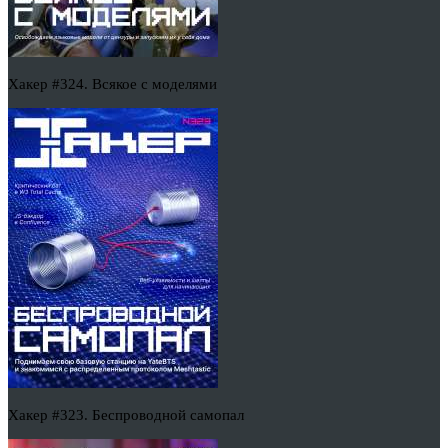
Хакер #324. Всякое с моделями
Хакер #323. Беспроводной самопал