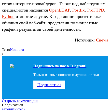
сетях интернет-провайдеров. Также под наблюдением
специалистов находятся
OpenLDAP
,
Postfix
,
ProFTPD
,
Python
и многие другие. К годовщине проект также
обновил свой веб-сайт, представив полноцветные
графики результатов своей деятельности.
Источник:
Cnews
Теги:
Новости
Подпишись на наc в Telegram!
Только важные новости и лучшие статьи
Подписаться
Открыть комментарии
Подписаться
авторизуйтесь