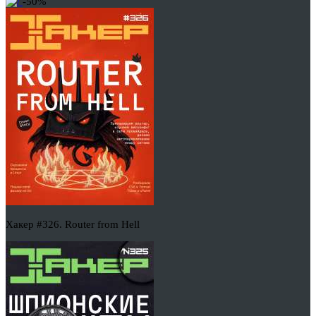
-50%
Хакер #326. Router from Hell