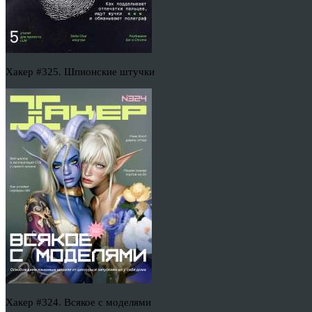
Хакер #325. Шпионские штучки
Хакер #324. Всякое с моделями