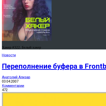
Хакер #322. Белый хакер
Новости
Переполнение буфера в Front
Анатолий Ализар
03.04.2007
Комментарии
472