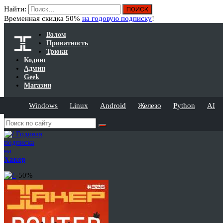
Найти:
Временная скидка 50%
на годовую подписку
!
Взлом
Приватность
Трюки
Кодинг
Админ
Geek
Магазин
Windows
Linux
Android
Железо
Python
AI
Годовая
подписка
на
Хакер
-50%