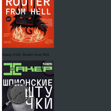
Хакер #326. Router from Hell