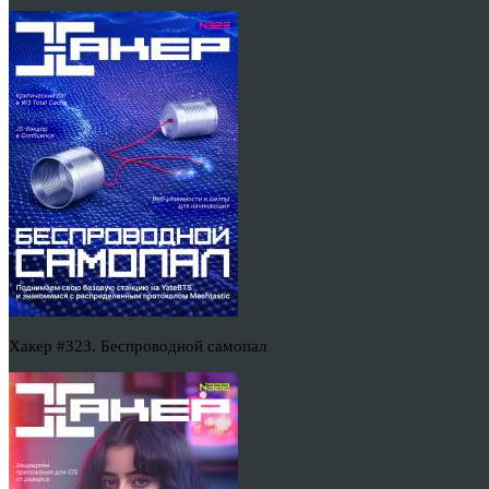
Хакер #323. Беспроводной самопал