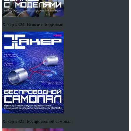
Хакер #324. Всякое с моделями
Хакер #323. Беспроводной самопал