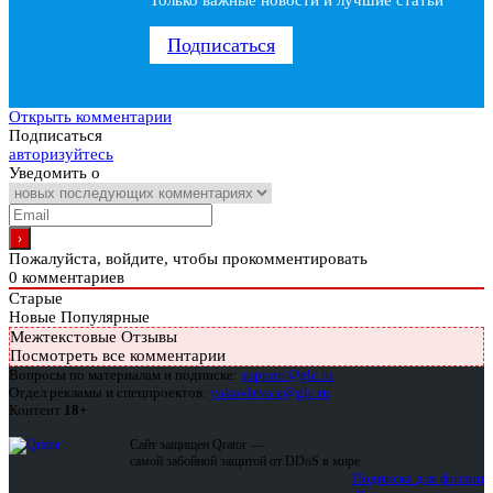
Только важные новости и лучшие статьи
Подписаться
Открыть комментарии
Подписаться
авторизуйтесь
Уведомить о
Пожалуйста, войдите, чтобы прокомментировать
0
комментариев
Старые
Новые
Популярные
Межтекстовые Отзывы
Посмотреть все комментарии
Вопросы по материалам и подписке:
support@glc.ru
Отдел рекламы и спецпроектов:
yakovleva.a@glc.ru
Контент
18+
Сайт защищен Qrator —
самой забойной защитой от DDoS в мире
Подписка для физлиц