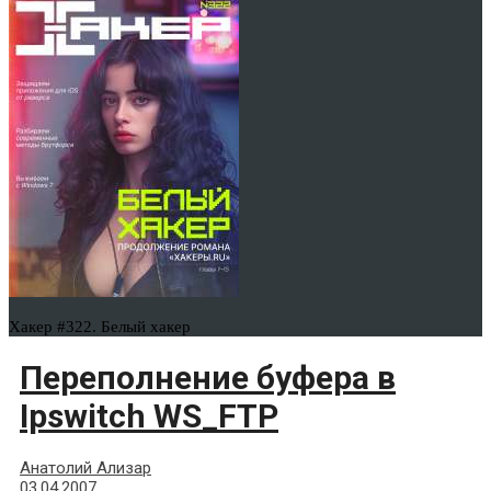
Хакер #322. Белый хакер
Переполнение буфера в
Ipswitch WS_FTP
Анатолий Ализар
03.04.2007