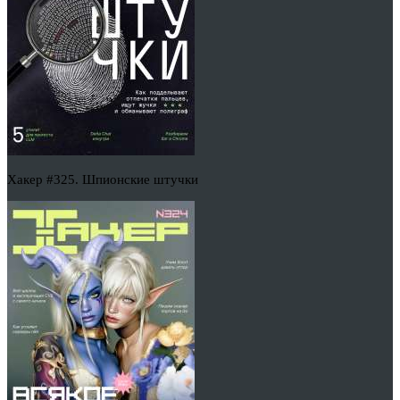
Хакер #325. Шпионские штучки