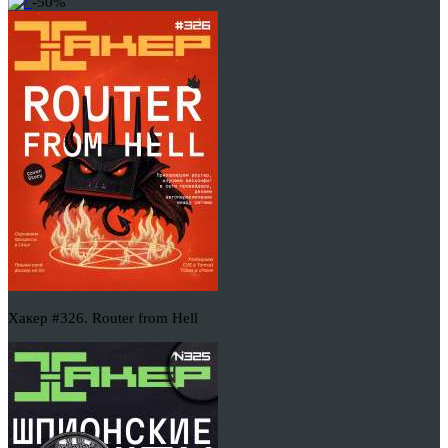
-50%
Хакер #326. Router from Hell