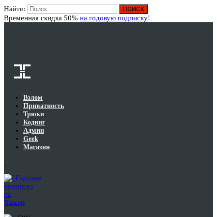
Найти:
Вход
Временная скидка 50%
на годовую подписку
!
Взлом
Приватность
Трюки
Кодинг
Админ
Geek
Магазин
Годовая
подписка
на
Хакер