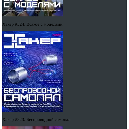
Хакер #324. Всякое с моделями
Хакер #323. Беспроводной самопал