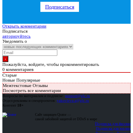
Подписаться
Открыть комментарии
Подписаться
авторизуйтесь
Уведомить о
Пожалуйста, войдите, чтобы прокомментировать
0
комментариев
Старые
Новые
Популярные
Межтекстовые Отзывы
Посмотреть все комментарии
Вопросы по материалам и подписке:
support@glc.ru
Отдел рекламы и спецпроектов:
yakovleva.a@glc.ru
Контент
18+
Сайт защищен Qrator —
самой забойной защитой от DDoS в мире
Подписка для физлиц
Подписка для юрлиц