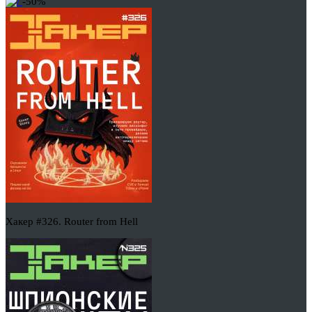
-50%
Хакер #326. Router from Hell