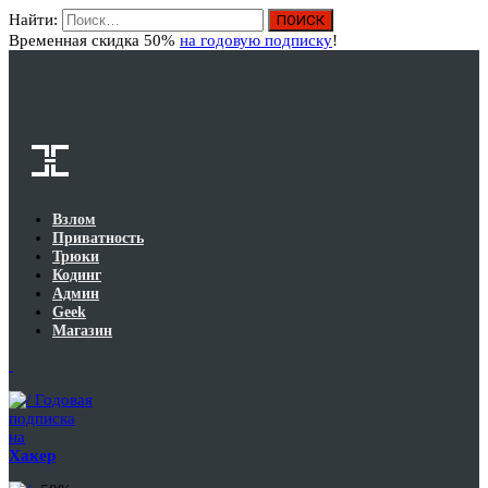
Найти:
Вход
Временная скидка 50%
на годовую подписку
!
Взлом
Приватность
Трюки
Кодинг
Админ
Geek
Магазин
Годовая
подписка
на
Хакер