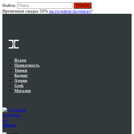
Найти:
Вход
Временная скидка 50%
на годовую подписку
!
Взлом
Приватность
Трюки
Кодинг
Админ
Geek
Магазин
Годовая
подписка
на
Хакер