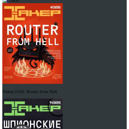
-50%
Хакер #326. Router from Hell