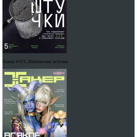
Хакер #325. Шпионские штучки