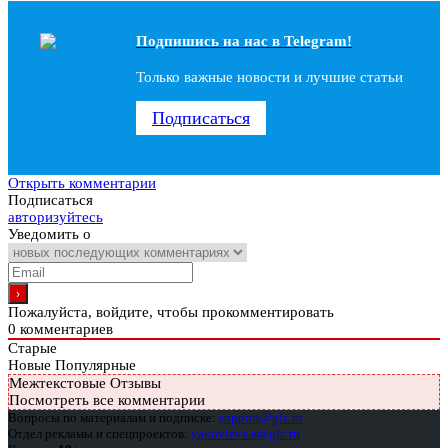
Подпишись на наc в Telegram!
Только важные новости и лучшие статьи
Подписаться
Открыть комментарии
Подписаться
авторизуйтесь
Уведомить о
Пожалуйста, войдите, чтобы прокомментировать
0
комментариев
Старые
Новые
Популярные
Межтекстовые Отзывы
Посмотреть все комментарии
Вопросы по материалам и подписке:
support@glc.ru
Отдел рекламы и спецпроектов:
yakovleva.a@glc.ru