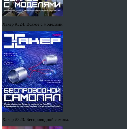
Хакер #324. Всякое с моделями
Хакер #323. Беспроводной самопал