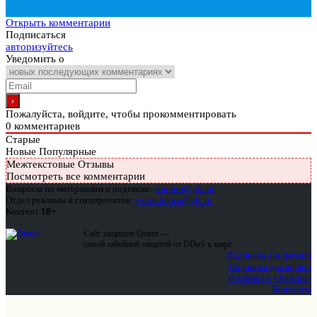
Открыть комментарии
Подписаться
авторизуйтесь
Уведомить о
Пожалуйста, войдите, чтобы прокомментировать
0
комментариев
Старые
Новые
Популярные
Межтекстовые Отзывы
Посмотреть все комментарии
Вопросы по материалам и подписке:
support@glc.ru
Отдел рекламы и спецпроектов:
yakovleva.a@glc.ru
Контент
18+
Сайт защищен Qrator —
самой забойной защитой от DDoS в мире
Подписка для физлиц
Подписка для юрлиц
Реклама на «Хакере»
Контакты