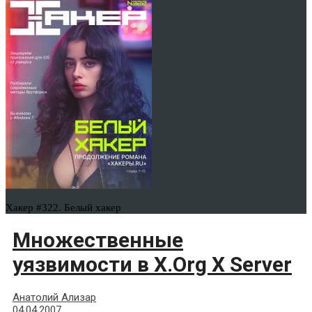
Хакер #322. Белый хакер
Множественные
уязвимости в X.Org X Server
Анатолий Ализар
04.04.2007