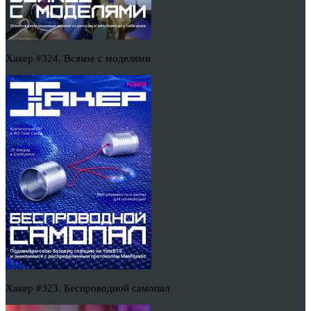
Хакер #324. Всякое с моделями
Хакер #323. Беспроводной самопал