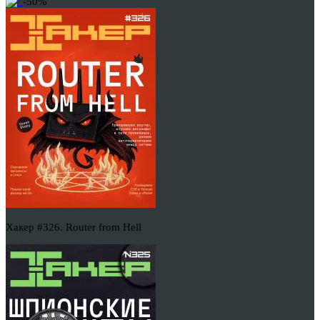
-50%
Хакер #326. Router from Hell