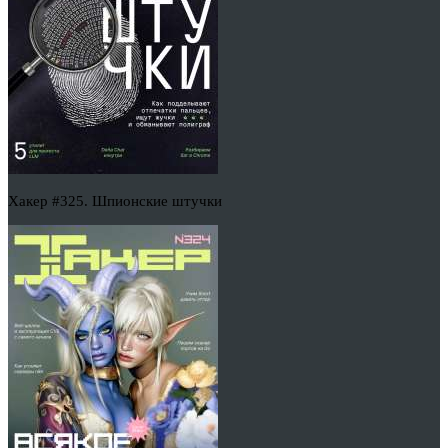
Хакер #325. Шпионские штучки