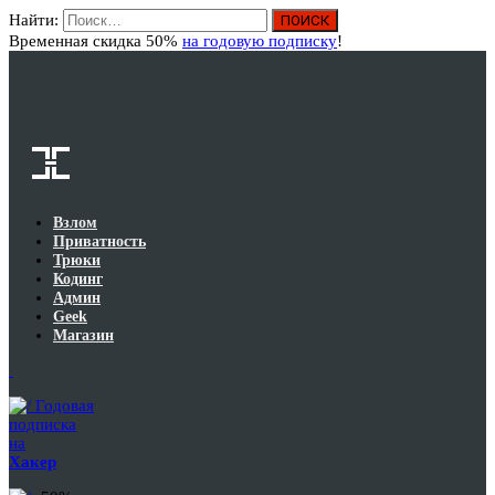
Найти:
Вход
Временная скидка 50%
на годовую подписку
!
Взлом
Приватность
Трюки
Кодинг
Админ
Geek
Магазин
Годовая
подписка
на
Хакер