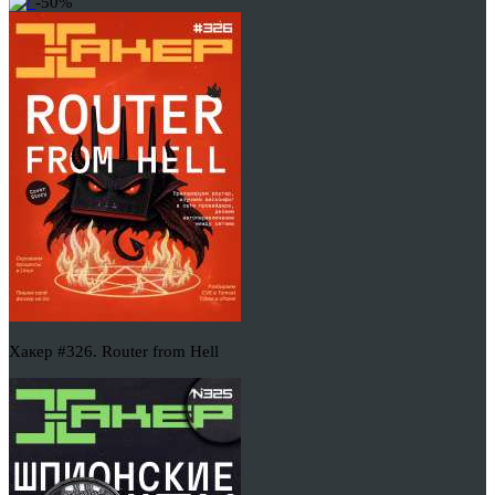
-50%
Хакер #326. Router from Hell