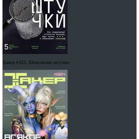
Хакер #325. Шпионские штучки