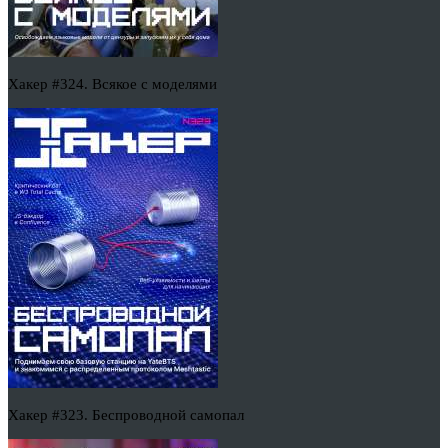
Хакер #324. Всякое с моделями
Хакер #323. Беспроводной самопал