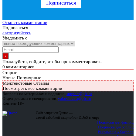
Подписаться
Открыть комментарии
Подписаться
авторизуйтесь
Уведомить о
Пожалуйста, войдите, чтобы прокомментировать
0
комментариев
Старые
Новые
Популярные
Межтекстовые Отзывы
Посмотреть все комментарии
Вопросы по материалам и подписке:
support@glc.ru
Отдел рекламы и спецпроектов:
yakovleva.a@glc.ru
Контент
18+
Сайт защищен Qrator —
самой забойной защитой от DDoS в мире
Подписка для физлиц
Подписка для юрлиц
Реклама на «Хакере»