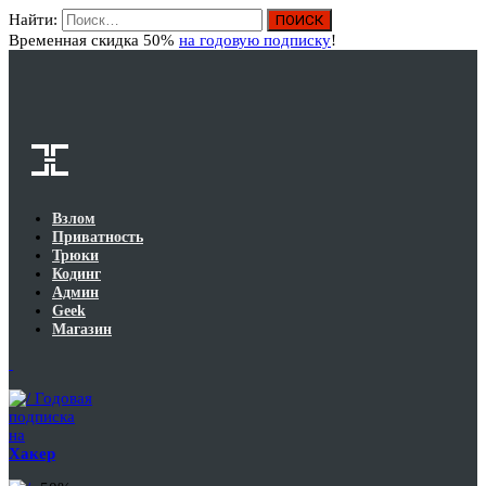
Найти:
Вход
Временная скидка 50%
на годовую подписку
!
Взлом
Приватность
Трюки
Кодинг
Админ
Geek
Магазин
Годовая
подписка
на
Хакер