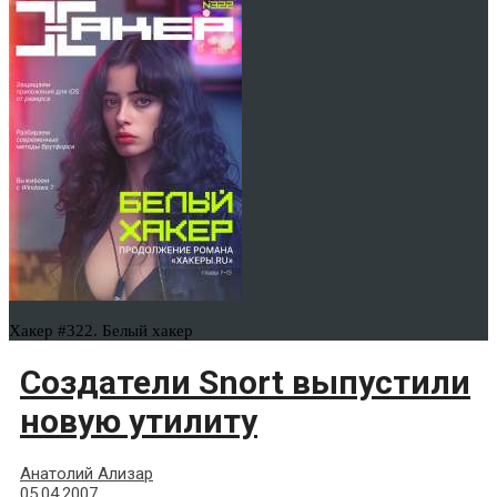
Хакер #322. Белый хакер
Создатели Snort выпустили
новую утилиту
Анатолий Ализар
05.04.2007