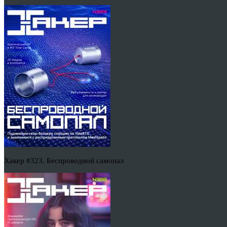
Хакер #323. Беспроводной самопал