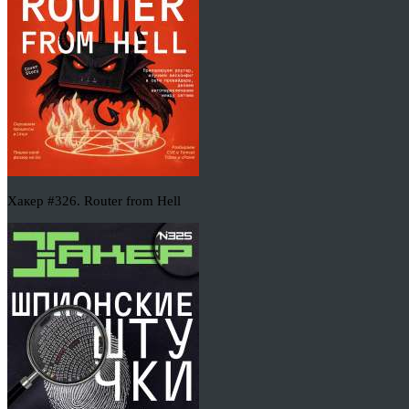
Хакер #326. Router from Hell