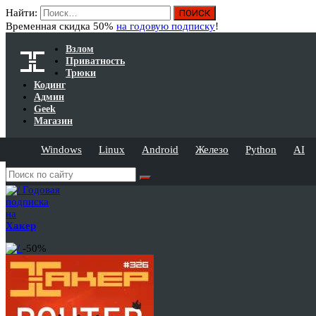
Найти:
Временная скидка 50%
на годовую подписку
!
Взлом
Приватность
Трюки
Кодинг
Админ
Geek
Магазин
Windows
Linux
Android
Железо
Python
AI
Годовая
подписка
на
Хакер
-50%