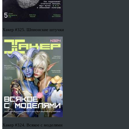
Хакер #325. Шпионские штучки
Хакер #324. Всякое с моделями