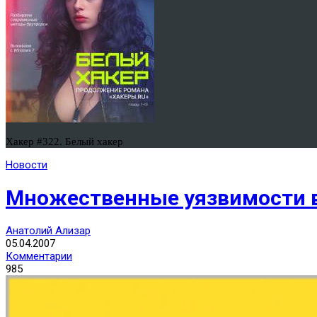
Хакер #322. Белый хакер
Новости
Множественные уязвимости в 
Анатолий Ализар
05.04.2007
Комментарии
985