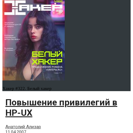
Хакер #322. Белый хакер
Повышение привилегий в
HP-UX
Анатолий Ализар
11.04.2007