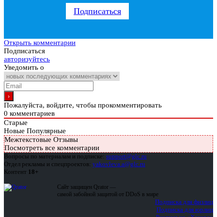
Подписаться
Открыть комментарии
Подписаться
авторизуйтесь
Уведомить о
Пожалуйста, войдите, чтобы прокомментировать
0
комментариев
Старые
Новые
Популярные
Межтекстовые Отзывы
Посмотреть все комментарии
Вопросы по материалам и подписке:
support@glc.ru
Отдел рекламы и спецпроектов:
yakovleva.a@glc.ru
Контент
18+
Сайт защищен Qrator —
самой забойной защитой от DDoS в мире
Подписка для физлиц
Подписка для юрлиц