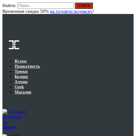
Найти:
Вход
Временная скидка 50%
на годовую подписку
!
Взлом
Приватность
Трюки
Кодинг
Админ
Geek
Магазин
Годовая
подписка
на
Хакер