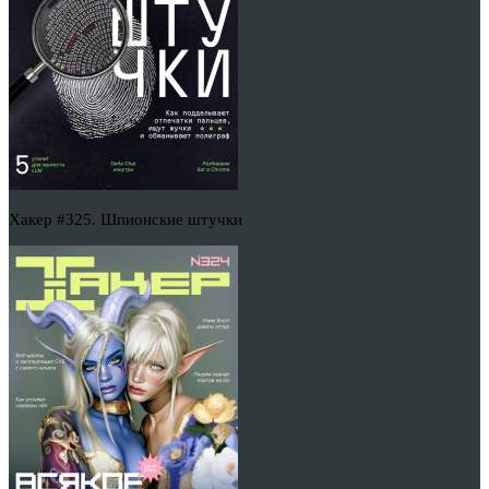
Хакер #325. Шпионские штучки