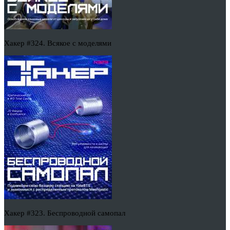
Хакер #324. Всякое с моделями
Хакер #323. Беспроводной самопал