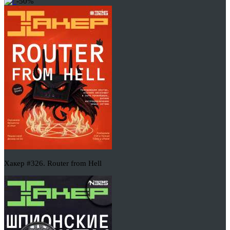
-50%
Хакер #326. Router from Hell