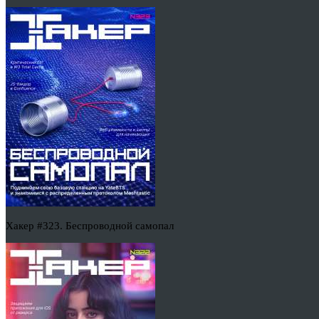
Хакер #323. Беспроводной самопал