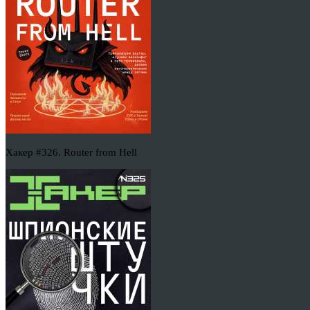
Хакер #326. Router from Hell