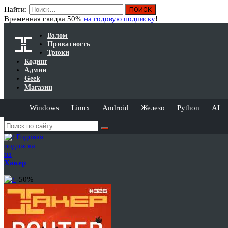
Найти:
Временная скидка 50%
на годовую подписку
!
Взлом
Приватность
Трюки
Кодинг
Админ
Geek
Магазин
Windows
Linux
Android
Железо
Python
AI
Годовая
подписка
на
Хакер
-50%