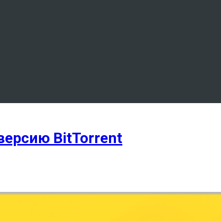
ерсию BitTorrent