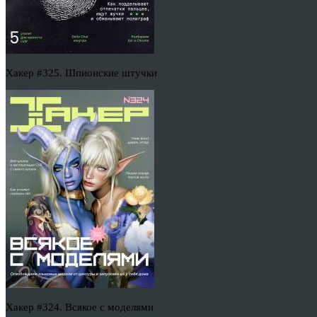
Хакер #325. Шпионские штучки
Хакер #324. Всякое с моделями