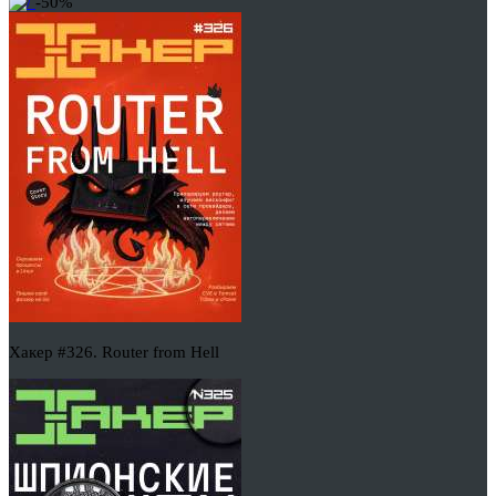
-50%
Хакер #326. Router from Hell