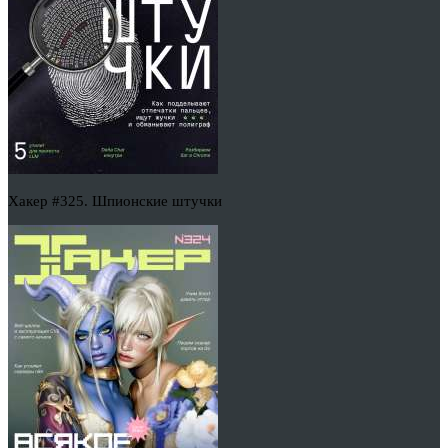
Хакер #325. Шпионские штучки