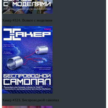
Хакер #324. Всякое с моделями
Хакер #323. Беспроводной самопал