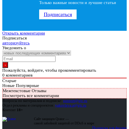
Только важные новости и лучшие статьи
Подписаться
Открыть комментарии
Подписаться
авторизуйтесь
Уведомить о
Пожалуйста, войдите, чтобы прокомментировать
0
комментариев
Старые
Новые
Популярные
Межтекстовые Отзывы
Посмотреть все комментарии
Вопросы по материалам и подписке:
support@glc.ru
Отдел рекламы и спецпроектов:
yakovleva.a@glc.ru
Контент
18+
Сайт защищен Qrator —
самой забойной защитой от DDoS в мире
Подписка для физлиц