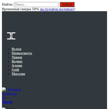
Найти:
Вход
Временная скидка 50%
на годовую подписку
!
Взлом
Приватность
Трюки
Кодинг
Админ
Geek
Магазин
Годовая
подписка
на
Хакер