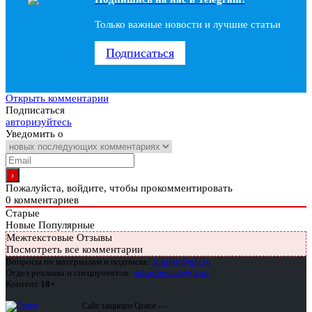
Только важные новости и лучшие статьи
Подписаться
Открыть комментарии
Подписаться
авторизуйтесь
Уведомить о
Пожалуйста, войдите, чтобы прокомментировать
0
комментариев
Старые
Новые
Популярные
Межтекстовые Отзывы
Посмотреть все комментарии
Вопросы по материалам и подписке:
support@glc.ru
Отдел рекламы и спецпроектов:
yakovleva.a@glc.ru
Контент
18+
Сайт защищен Qrator —