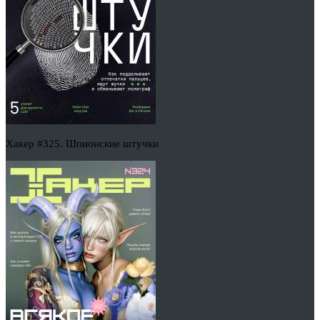
Хакер #325. Шпионские штучки