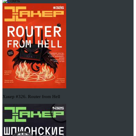
-50%
Хакер #326. Router from Hell