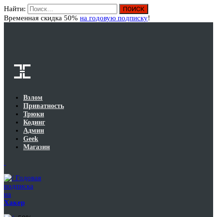
Найти:
Вход
Временная скидка 50%
на годовую подписку
!
Взлом
Приватность
Трюки
Кодинг
Админ
Geek
Магазин
Годовая
подписка
на
Хакер