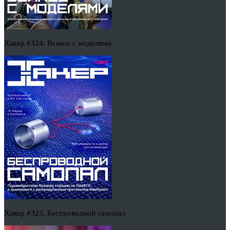
Хакер #324. Всякое с моделями
Хакер #323. Беспроводной самопал