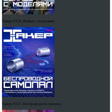
Хакер #324. Всякое с моделями
Хакер #323. Беспроводной самопал