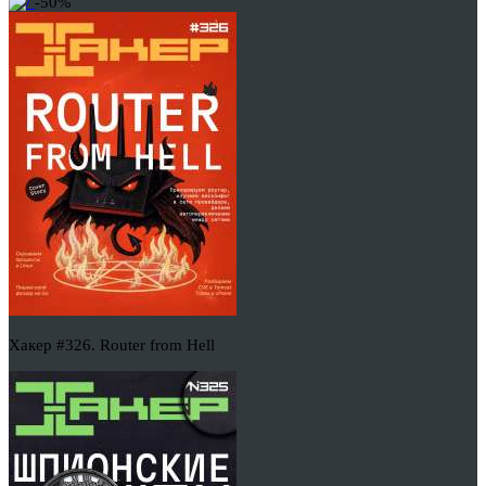
-50%
Хакер #326. Router from Hell