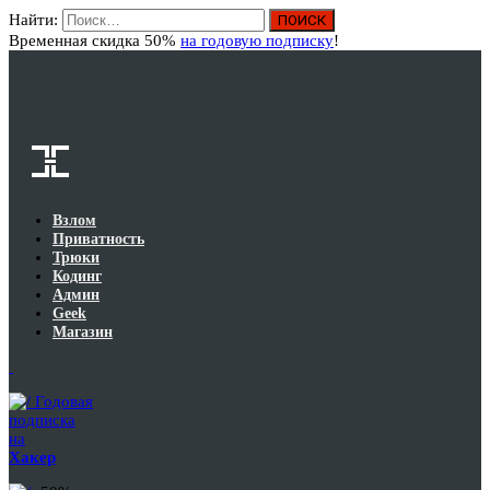
Найти:
Вход
Временная скидка 50%
на годовую подписку
!
Взлом
Приватность
Трюки
Кодинг
Админ
Geek
Магазин
Годовая
подписка
на
Хакер