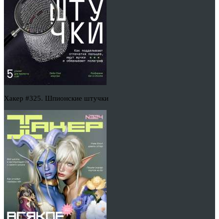
Хакер #325. Шпионские штучки