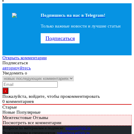
Подпишись на наc в Telegram!
Только важные новости и лучшие статьи
Подписаться
Открыть комментарии
Подписаться
авторизуйтесь
Уведомить о
Пожалуйста, войдите, чтобы прокомментировать
0
комментариев
Старые
Новые
Популярные
Межтекстовые Отзывы
Посмотреть все комментарии
Вопросы по материалам и подписке:
support@glc.ru
Отдел рекламы и спецпроектов:
yakovleva.a@glc.ru