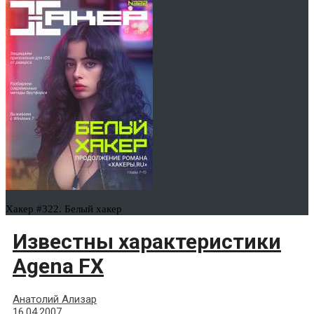
Хакер #322. Белый хакер
Известны характеристики
Agena FX
Анатолий Ализар
16.04.2007