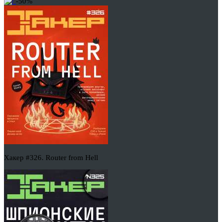
-50%
Хакер #326. Router from Hell