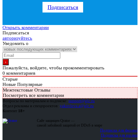
Подписаться
Открыть комментарии
Подписаться
авторизуйтесь
Уведомить о
Пожалуйста, войдите, чтобы прокомментировать
0
комментариев
Старые
Новые
Популярные
Межтекстовые Отзывы
Посмотреть все комментарии
Вопросы по материалам и подписке:
support@glc.ru
Отдел рекламы и спецпроектов:
yakovleva.a@glc.ru
Контент
18+
Сайт защищен Qrator —
самой забойной защитой от DDoS в мире
Подписка для физлиц
Подписка для юрлиц