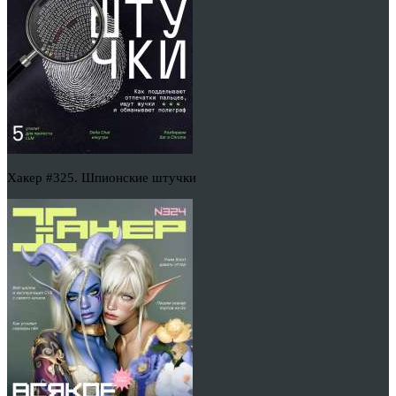
Хакер #325. Шпионские штучки