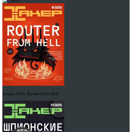
-50%
Хакер #326. Router from Hell