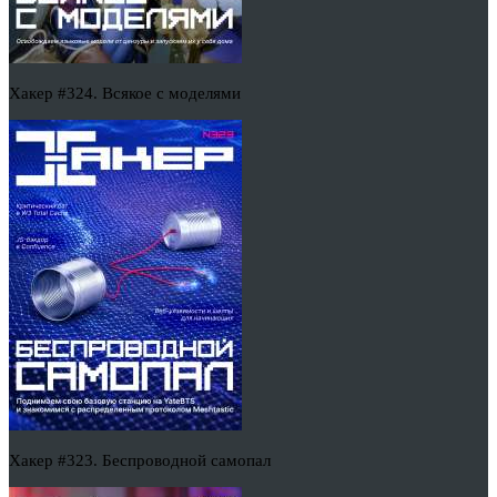
Хакер #324. Всякое с моделями
Хакер #323. Беспроводной самопал