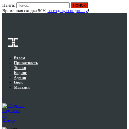
Найти:
Вход
Временная скидка 50%
на годовую подписку
!
Взлом
Приватность
Трюки
Кодинг
Админ
Geek
Магазин
Годовая
подписка
на
Хакер