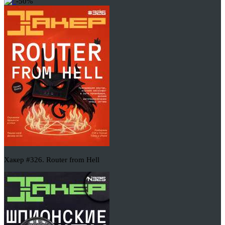
-50%
Хакер #326. Router from Hell