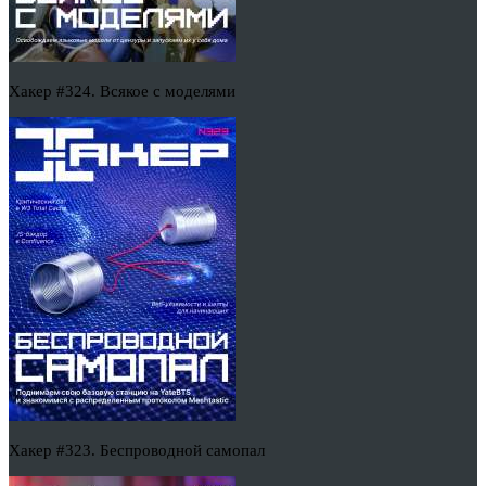
Хакер #324. Всякое с моделями
Хакер #323. Беспроводной самопал