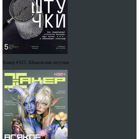
Хакер #325. Шпионские штучки