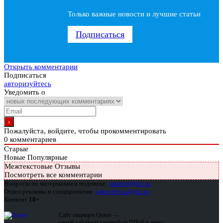
Только важные новости и лучшие статьи
Подписаться
Открыть комментарии
Подписаться
авторизуйтесь
Уведомить о
Пожалуйста, войдите, чтобы прокомментировать
0
комментариев
Старые
Новые
Популярные
Межтекстовые Отзывы
Посмотреть все комментарии
Вопросы по материалам и подписке:
support@glc.ru
Отдел рекламы и спецпроектов:
yakovleva.a@glc.ru
Контент
18+
Сайт защищен Qrator —
самой забойной защитой от DDoS в мире