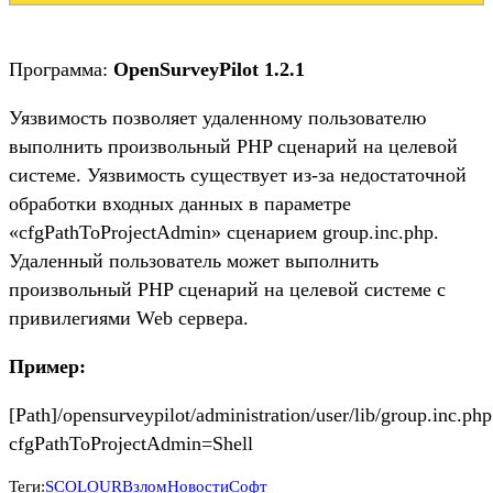
Программа:
OpenSurveyPilot 1.2.1
Уязвимость позволяет удаленному пользователю
выполнить произвольный PHP сценарий на целевой
системе. Уязвимость существует из-за недостаточной
обработки входных данных в параметре
«cfgPathToProjectAdmin» сценарием group.inc.php.
Удаленный пользователь может выполнить
произвольный PHP сценарий на целевой системе с
привилегиями Web сервера.
Пример:
[Path]/opensurveypilot/administration/user/lib/group.inc.php
cfgPathToProjectAdmin=Shell
Теги:
SCOLOUR
Взлом
Новости
Софт