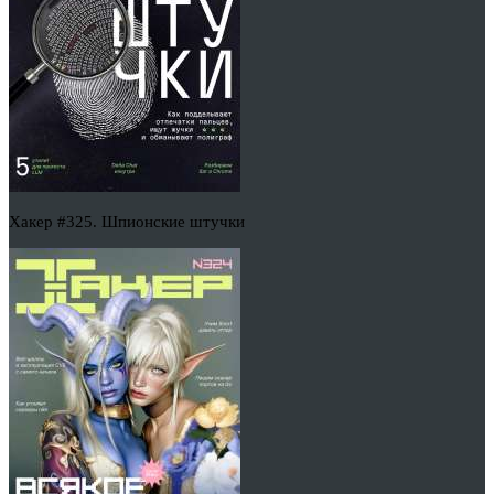
Хакер #325. Шпионские штучки