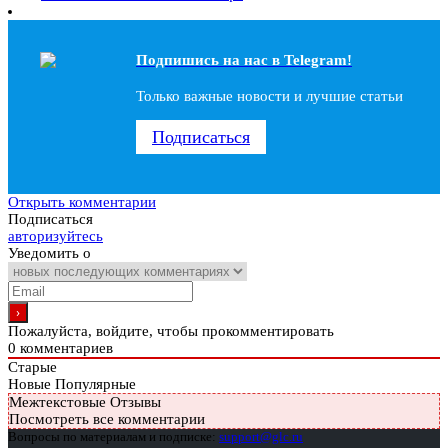
Подпишись на наc в Telegram!
Только важные новости и лучшие статьи
Подписаться
Открыть комментарии
Подписаться
авторизуйтесь
Уведомить о
Пожалуйста, войдите, чтобы прокомментировать
0
комментариев
Старые
Новые
Популярные
Межтекстовые Отзывы
Посмотреть все комментарии
Вопросы по материалам и подписке:
support@glc.ru