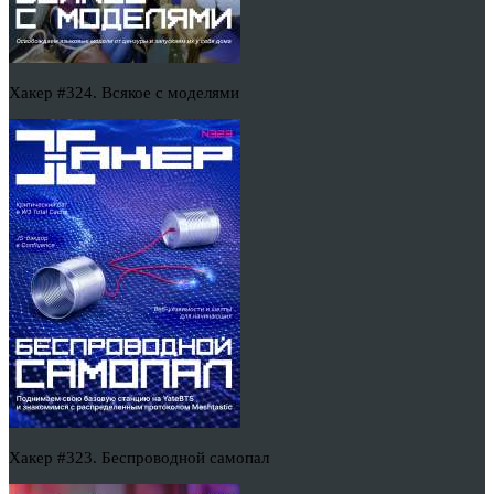
Хакер #324. Всякое с моделями
Хакер #323. Беспроводной самопал