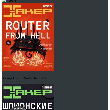
-50%
Хакер #326. Router from Hell