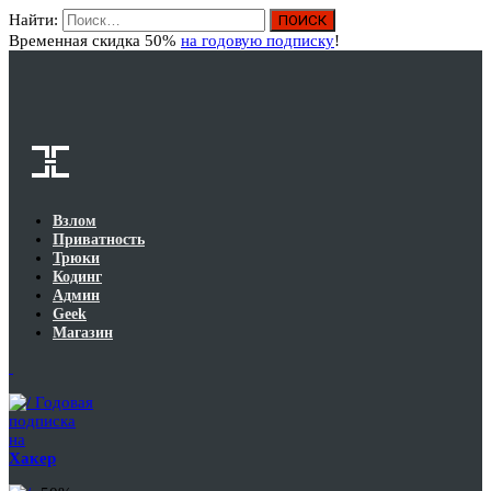
Найти:
Вход
Временная скидка 50%
на годовую подписку
!
Взлом
Приватность
Трюки
Кодинг
Админ
Geek
Магазин
Годовая
подписка
на
Хакер