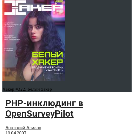
Хакер #322. Белый хакер
PHP-инклюдинг в
OpenSurveyPilot
Анатолий Ализар
19.04.2007