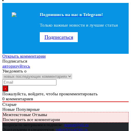
Подпишись на наc в Telegram!
Только важные новости и лучшие статьи
Подписаться
Открыть комментарии
Подписаться
авторизуйтесь
Уведомить о
Пожалуйста, войдите, чтобы прокомментировать
0
комментариев
Старые
Новые
Популярные
Межтекстовые Отзывы
Посмотреть все комментарии
Вопросы по материалам и подписке:
support@glc.ru
Отдел рекламы и спецпроектов:
yakovleva.a@glc.ru