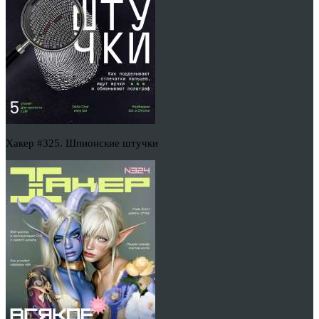
Хакер #325. Шпионские штучки