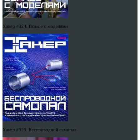
Хакер #324. Всякое с моделями
Хакер #323. Беспроводной самопал