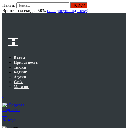
Найти:
Вход
Временная скидка 50%
на годовую подписку
!
Взлом
Приватность
Трюки
Кодинг
Админ
Geek
Магазин
Годовая
подписка
на
Хакер