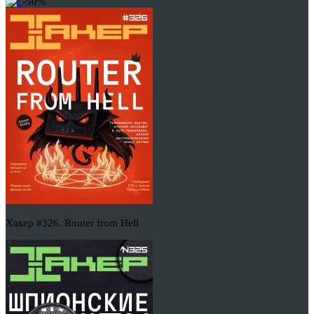
-50%
Хакер #326. Router from Hell