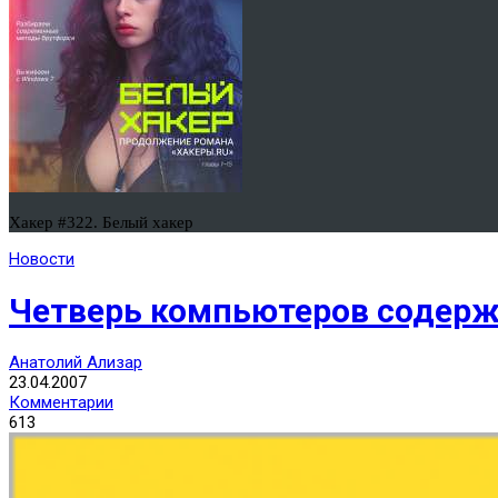
Хакер #322. Белый хакер
Новости
Четверь компьютеров содер
Анатолий Ализар
23.04.2007
Комментарии
613