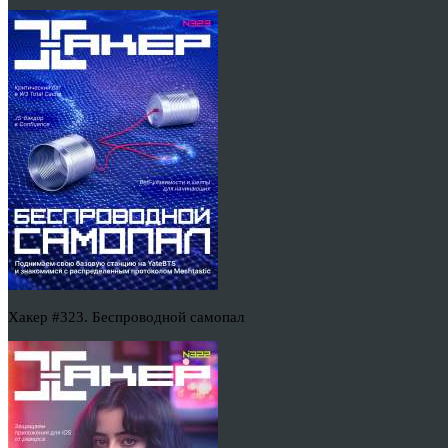
Хакер #323. Беспроводной самопал