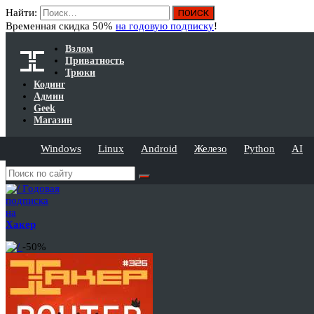
Найти:
Временная скидка 50%
на годовую подписку
!
Взлом
Приватность
Трюки
Кодинг
Админ
Geek
Магазин
Windows
Linux
Android
Железо
Python
AI
Годовая
подписка
на
Хакер
-50%