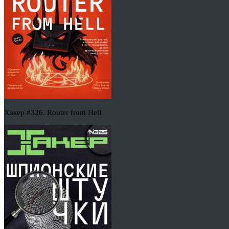
Хакер #326. Router from Hell