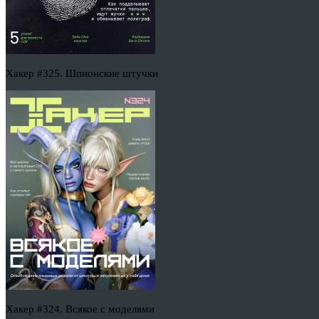
Хакер #325. Шпионские штучки
Хакер #324. Всякое с моделями