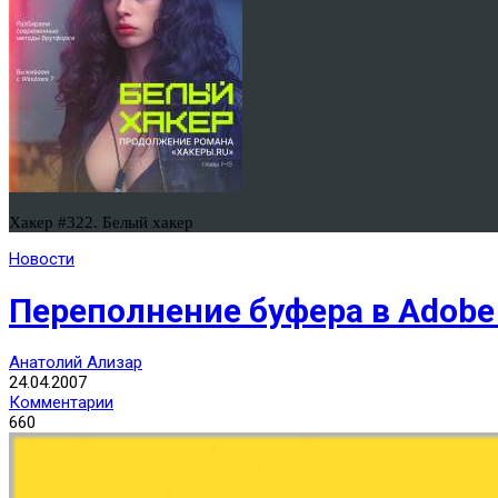
Хакер #322. Белый хакер
Новости
Переполнение буфера в Adobe
Анатолий Ализар
24.04.2007
Комментарии
660