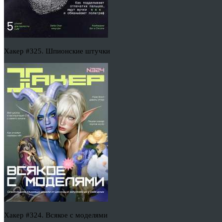
Хакер #325. Шпионские штучки
Хакер #324. Всякое с моделями