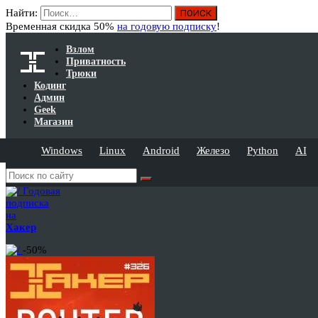
Найти:
Временная скидка 50%
на годовую подписку
!
Взлом
Приватность
Трюки
Кодинг
Админ
Geek
Магазин
Windows
Linux
Android
Железо
Python
AI
Годовая
подписка
на
Хакер
-50%