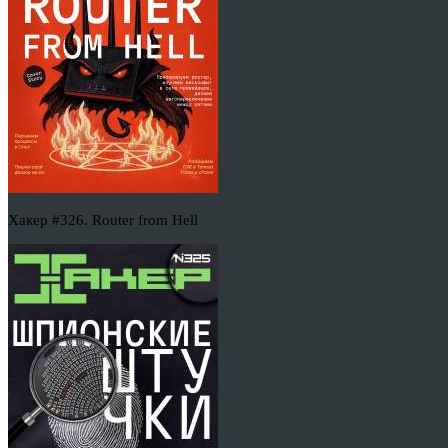
Хакер #326. Router from Hell