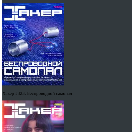
Хакер #323. Беспроводной самопал