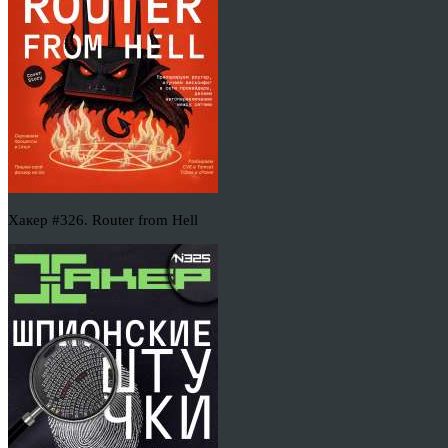
Хакер #326. Router from Hell