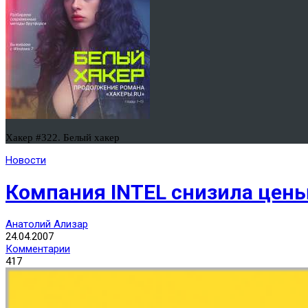
Хакер #322. Белый хакер
Новости
Компания INTEL снизила цен
Анатолий Ализар
24.04.2007
Комментарии
417