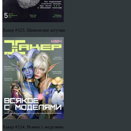
Хакер #325. Шпионские штучки
Хакер #324. Всякое с моделями