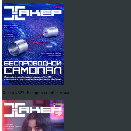
Хакер #323. Беспроводной самопал