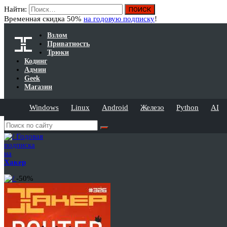
Найти:
Временная скидка 50%
на годовую подписку
!
Взлом
Приватность
Трюки
Кодинг
Админ
Geek
Магазин
Windows
Linux
Android
Железо
Python
AI
Годовая
подписка
на
Хакер
-50%