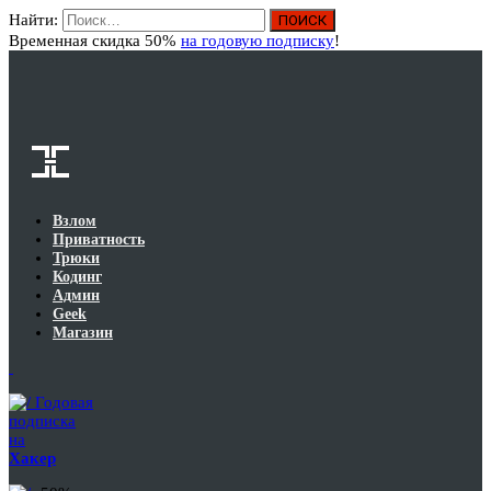
Найти:
Вход
Временная скидка 50%
на годовую подписку
!
Взлом
Приватность
Трюки
Кодинг
Админ
Geek
Магазин
Годовая
подписка
на
Хакер