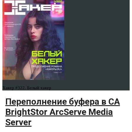
Хакер #322. Белый хакер
Переполнение буфера в CA
BrightStor ArcServe Media
Server