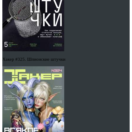
Хакер #325. Шпионские штучки