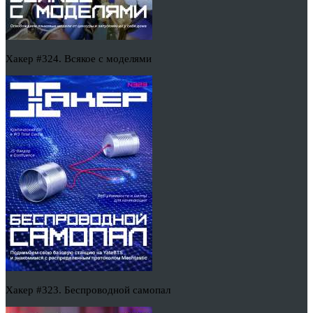
Хакер #324. Всякое с моделями
Хакер #323. Беспроводной самопал