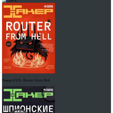
-50%
Хакер #326. Router from Hell