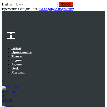
Найти:
Вход
Временная скидка 50%
на годовую подписку
!
Взлом
Приватность
Трюки
Кодинг
Админ
Geek
Магазин
Годовая
подписка
на
Хакер