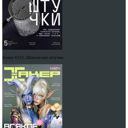
Хакер #325. Шпионские штучки