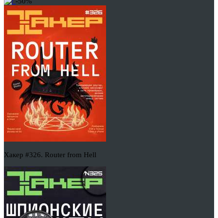
-50%
Хакер #326. Router from Hell