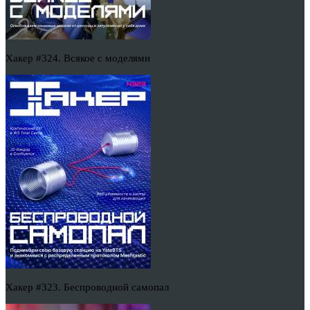
Хакер #324. Всякое с моделями
Хакер #323. Беспроводной самопал