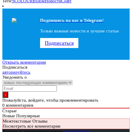
Теги:
SCOLOUR
Взлом
Новости
Софт
Подпишись на наc в Telegram!
Только важные новости и лучшие статьи
Подписаться
Открыть комментарии
Подписаться
авторизуйтесь
Уведомить о
Пожалуйста, войдите, чтобы прокомментировать
0
комментариев
Старые
Новые
Популярные
Межтекстовые Отзывы
Посмотреть все комментарии
Вопросы по материалам и подписке:
support@glc.ru