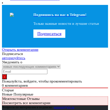
Подпишись на наc в Telegram!
Только важные новости и лучшие статьи
Подписаться
Открыть комментарии
Подписаться
авторизуйтесь
Уведомить о
Пожалуйста, войдите, чтобы прокомментировать
0
комментариев
Старые
Новые
Популярные
Межтекстовые Отзывы
Посмотреть все комментарии
Вопросы по материалам и подписке:
support@glc.ru