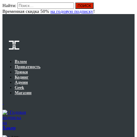
Найти:
Вход
Временная скидка 50%
на годовую подписку
!
Взлом
Приватность
Трюки
Кодинг
Админ
Geek
Магазин
Годовая
подписка
на
Хакер