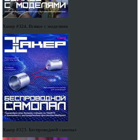
Хакер #324. Всякое с моделями
Хакер #323. Беспроводной самопал