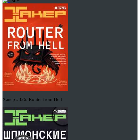
-50%
Хакер #326. Router from Hell