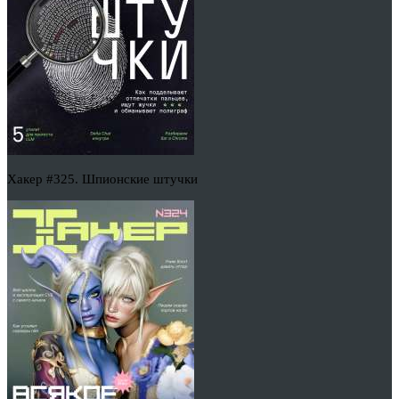
Хакер #325. Шпионские штучки