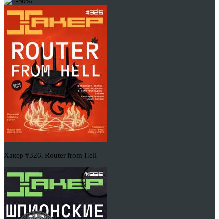
-50%
Хакер #326. Router from Hell