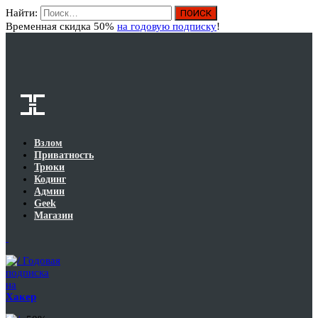
Найти:
Вход
Временная скидка 50%
на годовую подписку
!
Взлом
Приватность
Трюки
Кодинг
Админ
Geek
Магазин
Годовая
подписка
на
Хакер