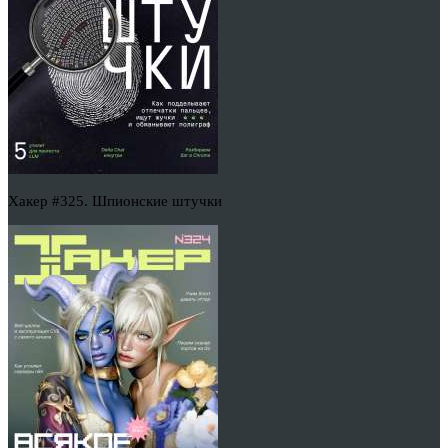
Хакер #325. Шпионские штучки