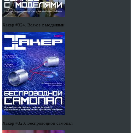
Хакер #324. Всякое с моделями
Хакер #323. Беспроводной самопал