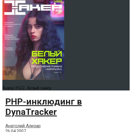
Хакер #322. Белый хакер
PHP-инклюдинг в
DynaTracker
Анатолий Ализар
26.04.2007