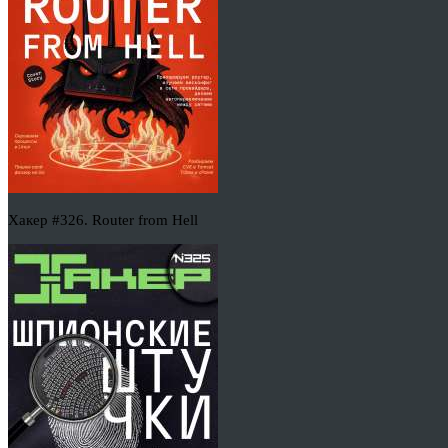
Хакер #326. Router from Hell