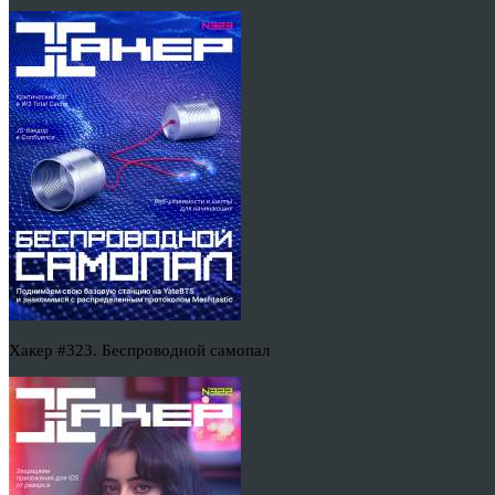
Хакер #323. Беспроводной самопал