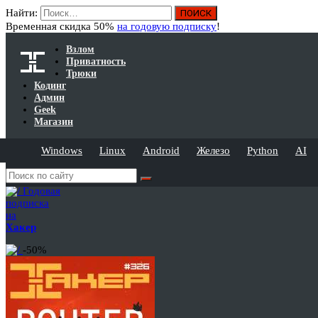
Найти:
Временная скидка 50%
на годовую подписку
!
Взлом
Приватность
Трюки
Кодинг
Админ
Geek
Магазин
Windows
Linux
Android
Железо
Python
AI
Годовая
подписка
на
Хакер
-50%