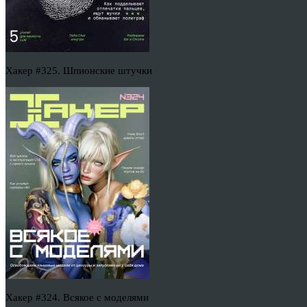
Хакер #325. Шпионские штучки
Хакер #324. Всякое с моделями