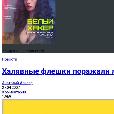
Хакер #322. Белый хакер
Новости
Халявные флешки поражали 
Анатолий Ализар
27.04.2007
Комментарии
1,969