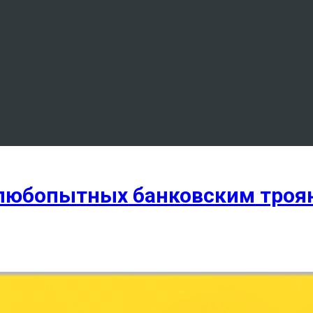
любопытных банковским троя