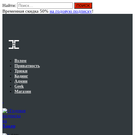
Найти:
Вход
Временная скидка 50%
на годовую подписку
!
Взлом
Приватность
Трюки
Кодинг
Админ
Geek
Магазин
Годовая
подписка
на
Хакер