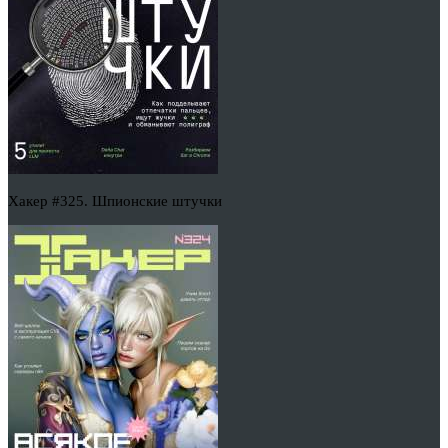
Хакер #325. Шпионские штучки