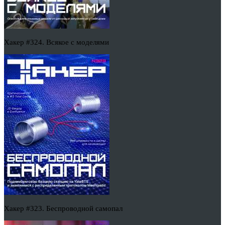
Хакер #324. Всякое с моделями
Хакер #323. Беспроводной самопал