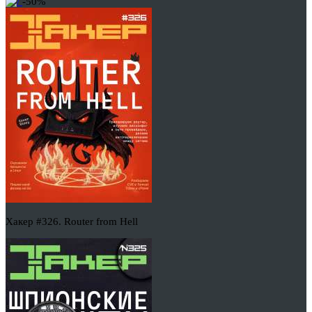
-50%
Хакер #326. Router from Hell