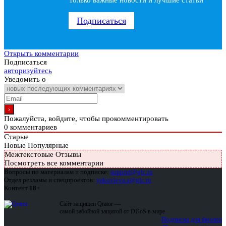
Только важные новости и лучшие статьи
Подписаться
Открыть комментарии
Подписаться
авторизуйтесь
Уведомить о
Пожалуйста, войдите, чтобы прокомментировать
0
комментариев
Старые
Новые
Популярные
Межтекстовые Отзывы
Посмотреть все комментарии
Вопросы по материалам и подписке:
support@glc.ru
Отдел рекламы и спецпроектов:
yakovleva.a@glc.ru
Контент
18+
Сайт защищен Qrator —
самой забойной защитой от DDoS в мире
Подписка для физлиц