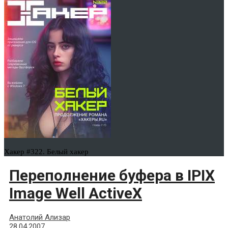
Хакер #322. Белый хакер
Переполнение буфера в IPIX
Image Well ActiveX
Анатолий Ализар
28.04.2007